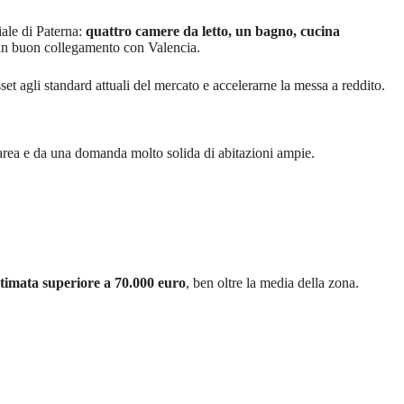
iale di Paterna:
quattro camere da letto, un bagno, cucina
 e un buon collegamento con Valencia.
sset agli standard attuali del mercato e accelerarne la messa a reddito.
ll’area e da una domanda molto solida di abitazioni ampie.
stimata superiore a 70.000 euro
, ben oltre la media della zona.