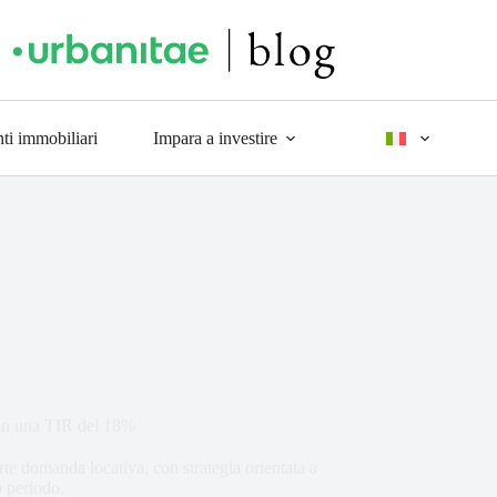
ti immobiliari
Impara a investire
con una TIR del 18%
e domanda locativa, con strategia orientata a
o periodo.