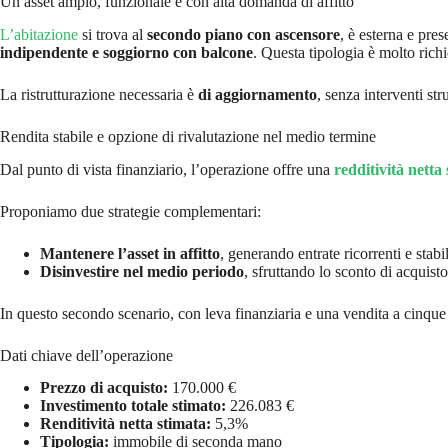
Un asset ampio, funzionale e con alta domanda di affitto
L’abitazione
si trova al
secondo piano con ascensore
, è esterna e pre
indipendente e soggiorno con balcone
. Questa tipologia è molto rich
La ristrutturazione necessaria è
di aggiornamento
, senza interventi st
Rendita stabile e opzione di rivalutazione nel medio termine
Dal punto di vista finanziario, l’operazione offre una
redditività netta
Proponiamo due strategie complementari:
Mantenere l’asset in affitto
, generando entrate ricorrenti e stabil
Disinvestire nel medio periodo
, sfruttando lo sconto di acquisto
In questo secondo scenario, con leva finanziaria e una vendita a cinque 
Dati chiave dell’operazione
Prezzo di acquisto:
170.000 €
Investimento totale stimato:
226.083 €
Renditività netta stimata:
5,3%
Tipologia:
immobile di seconda mano