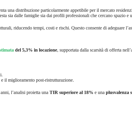
senta una distribuzione particolarmente appetibile per il mercato residenz
iesta sia dalle famiglie sia dai profili professionali che cercano spazio
rutturali, riducendo tempi, costi e rischi. Questo consente di adeguare l’a
 stimata
del 5,3% in locazione
, supportata dalla scarsità di offerta ne
i.
 e il miglioramento post-ristrutturazione.
anni, l’analisi proietta una
TIR superiore al 18%
e una
plusvalenza 