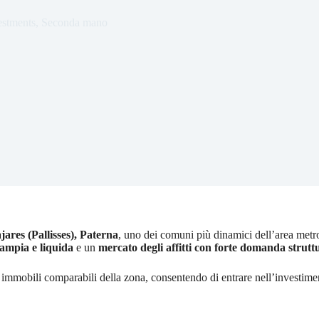
estments
,
Seconda mano
jares (Pallisses), Paterna
, uno dei comuni più dinamici dell’area metro
 ampia e liquida
e un
mercato degli affitti con forte domanda strutt
 immobili comparabili della zona, consentendo di entrare nell’investime