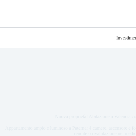
Investimen
Nuova proprietà! Abitazione a Valencia 
Appartamento ampio e luminoso a Paterna: 4 camere, ascensore e fort
rendite o rivalutazione nel medi