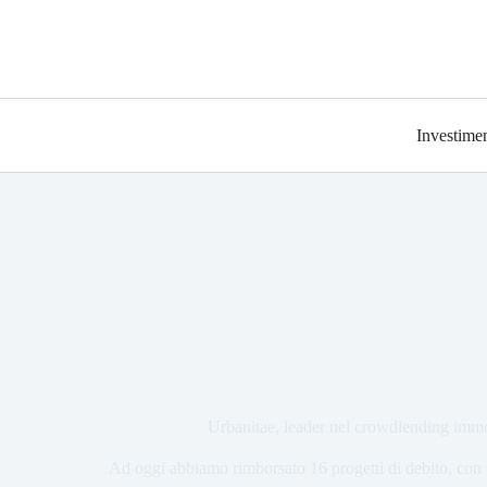
Investimen
Urbanitae, leader nel crowdlending immo
Ad oggi abbiamo rimborsato 16 progetti di debito, con