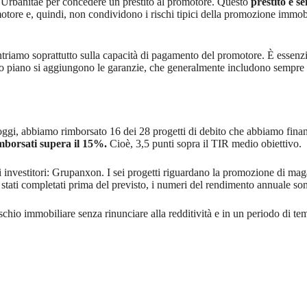
di Urbanitae per concedere un prestito al promotore. Questo
prestito è se
motore e, quindi, non condividono i rischi tipici della promozione immobil
riamo soprattutto sulla capacità di pagamento del promotore. È essenzi
esto piano si aggiungono le garanzie, che generalmente includono sempr
 oggi, abbiamo rimborsato 16 dei 28 progetti di debito che abbiamo finanz
mborsati supera il 15%.
Cioè, 3,5 punti sopra il TIR medio obiettivo.
ri investitori: Grupanxon. I sei progetti riguardano la promozione di mag
sono stati completati prima del previsto, i numeri del rendimento annuale
 rischio immobiliare senza rinunciare alla redditività e in un periodo di 