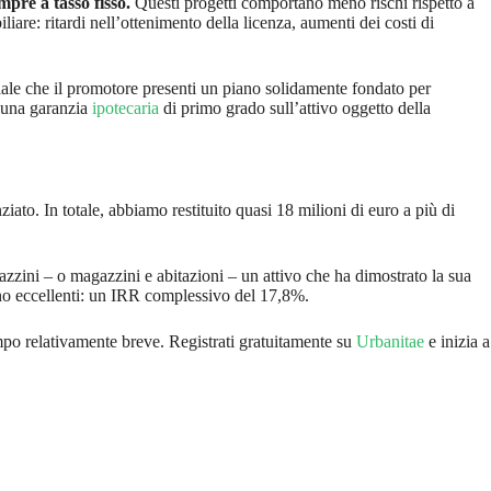
mpre a tasso fisso.
Questi progetti comportano meno rischi rispetto a
iare: ritardi nell’ottenimento della licenza, aumenti dei costi di
ale che il promotore presenti un piano solidamente fondato per
e una garanzia
ipotecaria
di primo grado sull’attivo oggetto della
iato. In totale, abbiamo restituito quasi 18 milioni di euro a più di
azzini – o magazzini e abitazioni – un attivo che ha dimostrato la sua
 sono eccellenti: un IRR complessivo del 17,8%.
tempo relativamente breve. Registrati gratuitamente su
Urbanitae
e inizia a