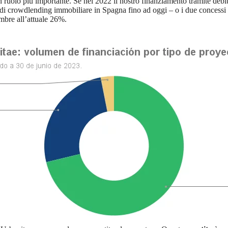
un ruolo più importante. Se nel 2022 il nostro finanziamento tramite deb
o di crowdlending immobiliare in Spagna fino ad oggi – o i due concessi 
mbre all’attuale 26%.