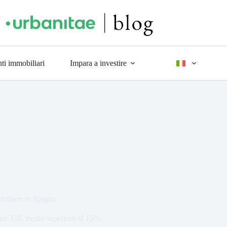
ti immobiliari
Impara a investire
biliare in Spagna
 un TIR medio superiore al 15%.