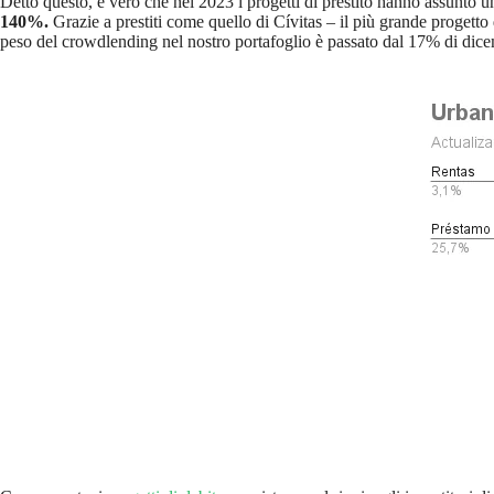
Detto questo, è vero che nel 2023 i progetti di prestito hanno assunto 
140%.
Grazie a prestiti come quello di Cívitas – il più grande progett
peso del crowdlending nel nostro portafoglio è passato dal 17% di dice