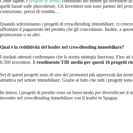
Come sapete, i
progetti di debito
consistono nel riunire gli investitori 
quelli basati sulle plusvalenze. Gli investitori non sono partner del pro
costruzione, prezzi di vendita…
Quando selezioniamo i progetti di crowdlending immobiliare, ci concent
affrontare il pagamento del prestito che gli concediamo. Inoltre, a qu
promozione o su altri.
Qual è la redditività del leader nel crowdlending immobiliare?
I risultati ottenuti confermano che la nostra strategia funziona. Fino ad
6.500 investitori. Il
rendimento TIR medio per questi 16 progetti ri
Sei di questi progetti sono di uno dei promotori più apprezzati dai nost
attrattiva nel settore immobiliare. Grazie al fatto che tutti i progetti 
In sintesi, i progetti di prestito sono un buon modo per diversificare il
investire nel crowdlending immobiliare con il leader in Spagna.