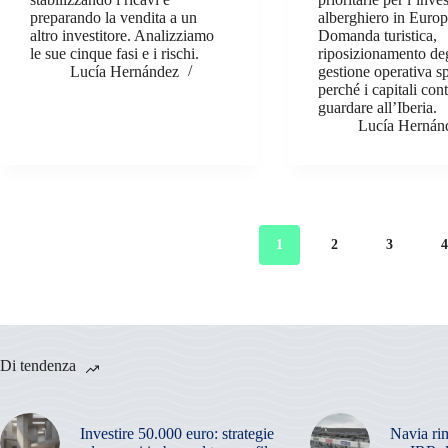
preparando la vendita a un
alberghiero in Europ
altro investitore. Analizziamo
Domanda turistica,
le sue cinque fasi e i rischi.
riposizionamento deg
Lucía Hernández
gestione operativa s
perché i capitali con
guardare all’Iberia.
Lucía Hernán
1
2
3
Di tendenza
Investire 50.000 euro: strategie
Navia ri