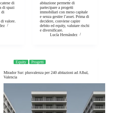
 catene di
abitazione permette di
a di spazi
partecipare a progetti
à di
immobiliari con meno capitale
e senza gestire l’asset. Prima di
 di valore.
decidere, conviene capire
dez
debito ed equity, valutare rischi
e diversificare.
Lucía Hernández
Equity
Progetti
Mirador Sur: plusvalenza per 240 abitazioni ad Albal,
Valencia