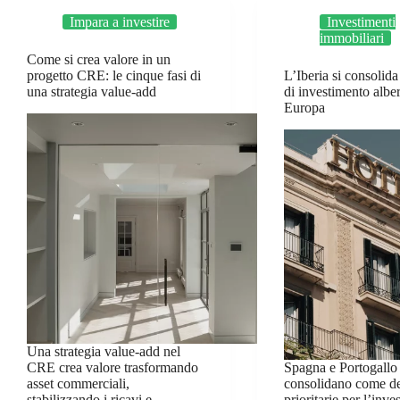
Impara a investire
Investimenti
immobiliari
Come si crea valore in un
progetto CRE: le cinque fasi di
L’Iberia si consolid
una strategia value-add
di investimento albe
Europa
Una strategia value-add nel
CRE crea valore trasformando
Spagna e Portogallo 
asset commerciali,
consolidano come de
stabilizzando i ricavi e
prioritarie per l’inv