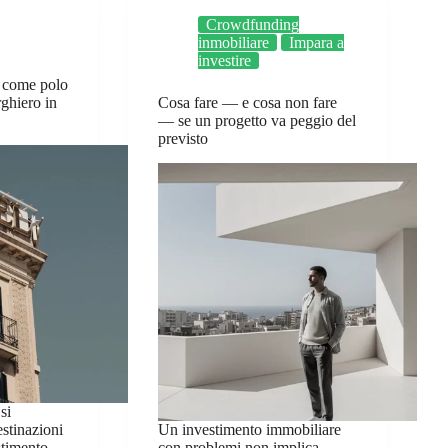
Crowdfunding
inmobiliare
Impara a
investire
a come polo
rghiero in
Cosa fare — e cosa non fare
— se un progetto va peggio del
previsto
si
stinazioni
Un investimento immobiliare
estimento
con problemi non implica