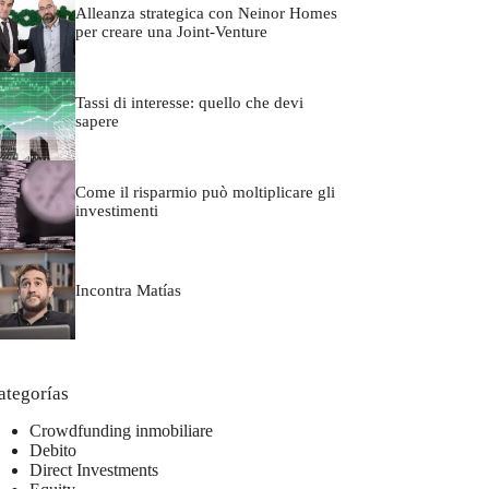
Alleanza strategica con Neinor Homes
per creare una Joint-Venture
Tassi di interesse: quello che devi
sapere
Come il risparmio può moltiplicare gli
investimenti
Incontra Matías
ategorías
Crowdfunding inmobiliare
Debito
Direct Investments