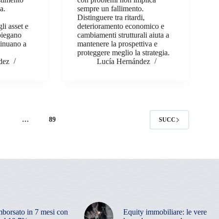
a.
sempre un fallimento.
Distinguere tra ritardi,
li asset e
deterioramento economico e
piegano
cambiamenti strutturali aiuta a
tinuano a
mantenere la prospettiva e
proteggere meglio la strategia.
dez
Lucía Hernández
4
…
89
SUCC
mborsato in 7 mesi con
Equity immobiliare: le vere