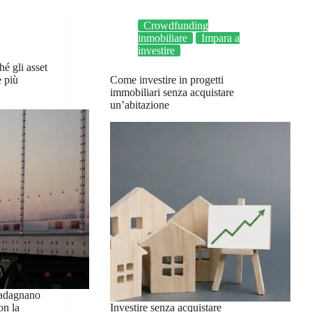
Crowdfunding
inmobiliare
Impara a
investire
hé gli asset
e più
Come investire in progetti
immobiliari senza acquistare
un’abitazione
guadagnano
on la
Investire senza acquistare