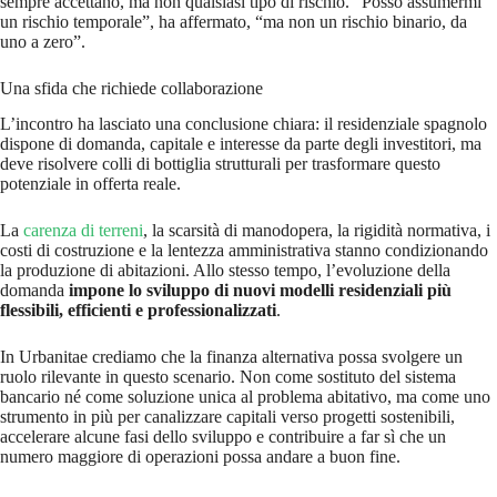
sempre accettano, ma non qualsiasi tipo di rischio. “Posso assumermi
un rischio temporale”, ha affermato, “ma non un rischio binario, da
uno a zero”.
Una sfida che richiede collaborazione
L’incontro ha lasciato una conclusione chiara: il residenziale spagnolo
dispone di domanda, capitale e interesse da parte degli investitori, ma
deve risolvere colli di bottiglia strutturali per trasformare questo
potenziale in offerta reale.
La
carenza di terreni
, la scarsità di manodopera, la rigidità normativa, i
costi di costruzione e la lentezza amministrativa stanno condizionando
la produzione di abitazioni. Allo stesso tempo, l’evoluzione della
domanda
impone lo sviluppo di nuovi modelli residenziali più
flessibili, efficienti e professionalizzati
.
In Urbanitae crediamo che la finanza alternativa possa svolgere un
ruolo rilevante in questo scenario. Non come sostituto del sistema
bancario né come soluzione unica al problema abitativo, ma come uno
strumento in più per canalizzare capitali verso progetti sostenibili,
accelerare alcune fasi dello sviluppo e contribuire a far sì che un
numero maggiore di operazioni possa andare a buon fine.