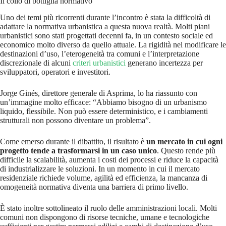
Il collo di bottiglia normativo
Uno dei temi più ricorrenti durante l’incontro è stata la difficoltà di
adattare la normativa urbanistica a questa nuova realtà. Molti piani
urbanistici sono stati progettati decenni fa, in un contesto sociale ed
economico molto diverso da quello attuale. La rigidità nel modificare le
destinazioni d’uso, l’eterogeneità tra comuni e l’interpretazione
discrezionale di alcuni
criteri urbanistici
generano incertezza per
sviluppatori, operatori e investitori.
Jorge Ginés, direttore generale di Asprima, lo ha riassunto con
un’immagine molto efficace: “Abbiamo bisogno di un urbanismo
liquido, flessibile. Non può essere deterministico, e i cambiamenti
strutturali non possono diventare un problema”.
Come emerso durante il dibattito, il risultato è
un mercato in cui ogni
progetto tende a trasformarsi in un caso unico
. Questo rende più
difficile la scalabilità, aumenta i costi dei processi e riduce la capacità
di industrializzare le soluzioni. In un momento in cui il mercato
residenziale richiede volume, agilità ed efficienza, la mancanza di
omogeneità normativa diventa una barriera di primo livello.
È stato inoltre sottolineato il ruolo delle amministrazioni locali. Molti
comuni non dispongono di risorse tecniche, umane e tecnologiche