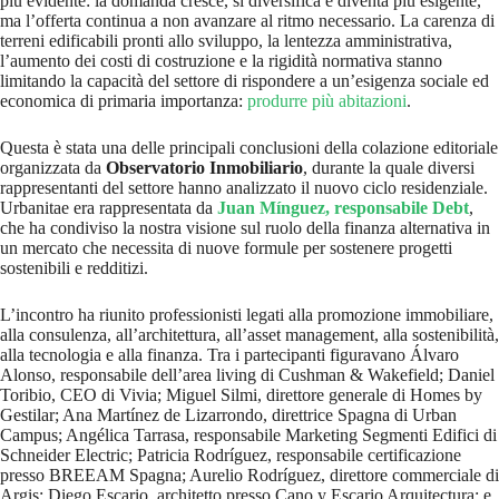
più evidente: la domanda cresce, si diversifica e diventa più esigente,
ma l’offerta continua a non avanzare al ritmo necessario. La carenza di
terreni edificabili pronti allo sviluppo, la lentezza amministrativa,
l’aumento dei costi di costruzione e la rigidità normativa stanno
limitando la capacità del settore di rispondere a un’esigenza sociale ed
economica di primaria importanza:
produrre più abitazioni
.
Questa è stata una delle principali conclusioni della colazione editoriale
organizzata da
Observatorio Inmobiliario
, durante la quale diversi
rappresentanti del settore hanno analizzato il nuovo ciclo residenziale.
Urbanitae era rappresentata da
Juan Mínguez, responsabile Debt
,
che ha condiviso la nostra visione sul ruolo della finanza alternativa in
un mercato che necessita di nuove formule per sostenere progetti
sostenibili e redditizi.
L’incontro ha riunito professionisti legati alla promozione immobiliare,
alla consulenza, all’architettura, all’asset management, alla sostenibilità,
alla tecnologia e alla finanza. Tra i partecipanti figuravano Álvaro
Alonso, responsabile dell’area living di Cushman & Wakefield; Daniel
Toribio, CEO di Vivia; Miguel Silmi, direttore generale di Homes by
Gestilar; Ana Martínez de Lizarrondo, direttrice Spagna di Urban
Campus; Angélica Tarrasa, responsabile Marketing Segmenti Edifici di
Schneider Electric; Patricia Rodríguez, responsabile certificazione
presso BREEAM Spagna; Aurelio Rodríguez, direttore commerciale di
Argis; Diego Escario, architetto presso Cano y Escario Arquitectura; e