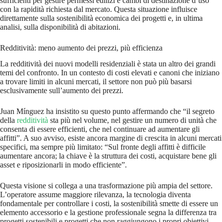
sufficienti per gestire permessi edilizi e cambi di destinazione d’uso
con la rapidità richiesta dal mercato. Questa situazione influisce
direttamente sulla sostenibilità economica dei progetti e, in ultima
analisi, sulla disponibilità di abitazioni.
Redditività: meno aumento dei prezzi, più efficienza
La redditività dei nuovi modelli residenziali è stata un altro dei grandi
temi del confronto. In un contesto di costi elevati e canoni che iniziano
a trovare limiti in alcuni mercati, il settore non può più basarsi
esclusivamente sull’aumento dei prezzi.
Juan Mínguez ha insistito su questo punto affermando che “il segreto
della
redditività
sta più nel volume, nel gestire un numero di unità che
consenta di essere efficienti, che nel continuare ad aumentare gli
affitti”. A suo avviso, esiste ancora margine di crescita in alcuni mercati
specifici, ma sempre più limitato: “Sul fronte degli affitti è difficile
aumentare ancora; la chiave è la struttura dei costi, acquistare bene gli
asset e riposizionarli in modo efficiente”.
Questa visione si collega a una trasformazione più ampia del settore.
L’operatore assume maggiore rilevanza, la tecnologia diventa
fondamentale per controllare i costi, la sostenibilità smette di essere un
elemento accessorio e la gestione professionale segna la differenza tra
progetti sostenibili e progetti che non raggiungono i propri obiettivi.