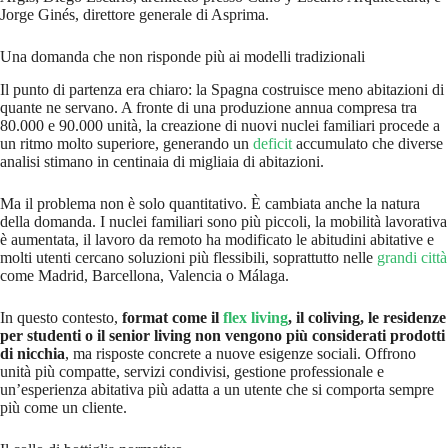
Jorge Ginés, direttore generale di Asprima.
Una domanda che non risponde più ai modelli tradizionali
Il punto di partenza era chiaro: la Spagna costruisce meno abitazioni di
quante ne servano. A fronte di una produzione annua compresa tra
80.000 e 90.000 unità, la creazione di nuovi nuclei familiari procede a
un ritmo molto superiore, generando un
deficit
accumulato che diverse
analisi stimano in centinaia di migliaia di abitazioni.
Ma il problema non è solo quantitativo. È cambiata anche la natura
della domanda. I nuclei familiari sono più piccoli, la mobilità lavorativa
è aumentata, il lavoro da remoto ha modificato le abitudini abitative e
molti utenti cercano soluzioni più flessibili, soprattutto nelle
grandi città
come Madrid, Barcellona, Valencia o Málaga.
In questo contesto,
format come il
flex living
, il coliving, le residenze
per studenti o il senior living non vengono più considerati prodotti
di nicchia
, ma risposte concrete a nuove esigenze sociali. Offrono
unità più compatte, servizi condivisi, gestione professionale e
un’esperienza abitativa più adatta a un utente che si comporta sempre
più come un cliente.