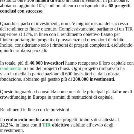
restituito oltre
100 milioni di euro
ai nostri investitori. In particolare,
abbiamo raggiunto 105,1 milioni di euro corrispondenti a
68 progetti
conclusi con successo
.
Quando si parla di investimenti, non c’è miglior misura del successo
del rendimento finale ottenuto. Complessivamente, parliamo di un TIR
superiore al 12%, in linea con il rendimento obiettivo fissato per
l’intero portafoglio: progetti di plusvalenze ed operazioni di debito.
Inoltre, consideriamo solo i rimborsi di progetti completati, escludendo
quindi i rimborsi parziali.
In totale, più di
40.000 investitori
hanno recuperato il loro capitale con
rendimento
in uno dei progetti chiusi. Ogni progetto rimborsato ha
visto in media la partecipazione di 600 investitori e, dalla nostra
fondazione, abbiamo già gestito più di
200.000 investimenti
.
Questo traguardo ci consolida come una delle principali piattaforme di
crowdfunding in Europa in termini di restituzioni di capitale.
Rendimenti in linea con le previsioni
Il
rendimento medio annuo
dei progetti rimborsati si attesta al
12,2%
, in linea con il
TIR
obiettivo
stabilito all’avvio degli
investimenti.