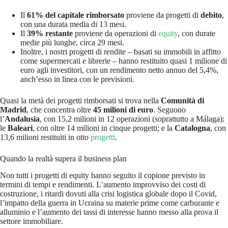
Il
61% del capitale rimborsato
proviene da progetti di
debito
,
con una durata media di 13 mesi.
Il
39% restante
proviene da operazioni di
equity
, con durate
medie più lunghe, circa 29 mesi.
Inoltre, i nostri progetti di rendite – basati su immobili in affitto
come supermercati e librerie – hanno restituito quasi 1 milione di
euro agli investitori, con un rendimento netto annuo del 5,4%,
anch’esso in linea con le previsioni.
Quasi la metà dei progetti rimborsati si trova nella
Comunità di
Madrid
, che concentra oltre
45 milioni di euro
. Seguono
l’
Andalusia
, con 15,2 milioni in 12 operazioni (soprattutto a Málaga);
le
Baleari
, con oltre 14 milioni in cinque progetti; e la
Catalogna
, con
13,6 milioni restituiti in otto
progetti
.
Quando la realtà supera il business plan
Non tutti i progetti di equity hanno seguito il copione previsto in
termini di tempi e rendimenti. L’aumento improvviso dei costi di
costruzione, i ritardi dovuti alla crisi logistica globale dopo il Covid,
l’impatto della guerra in Ucraina su materie prime come carburante e
alluminio e l’aumento dei tassi di interesse hanno messo alla prova il
settore immobiliare.