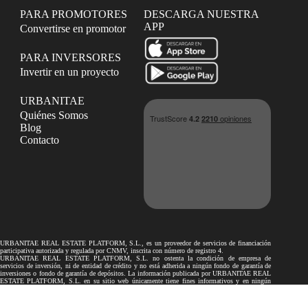
PARA PROMOTORES
DESCARGA NUESTRA
APP
Convertirse en promotor
PARA INVERSORES
Invertir en un proyecto
URBANITAE
Quiénes Somos
Blog
Contacto
URBANITAE REAL ESTATE PLATFORM, S.L., es un proveedor de servicios de financiación
participativa autorizada y regulada por CNMV, inscrita con número de registro 4.
URBANITAE REAL ESTATE PLATFORM, S.L. no ostenta la condición de empresa de
servicios de inversión, ni de entidad de crédito y no está adherida a ningún fondo de garantía de
inversiones o fondo de garantía de depósitos. La información publicada por URBANITAE REAL
ESTATE PLATFORM, S.L. en su sitio web únicamente tiene fines informativos y en ningún
caso podrá considerarse como recomendaciones a los inversores.
Los proyectos de financiación participativa publicados por URBANITAE REAL ESTATE
PLATFORM, S.L. en su sitio web no son objeto de autorización ni de supervisión por la