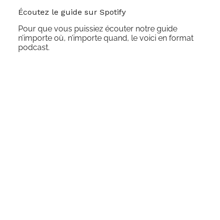
CHAPITRE 6 : LES AVANTAGES D’INVESTIR 
4:44
Écoutez le guide sur Spotify
Pour que vous puissiez écouter notre guide
CHAPITRE 7 : COMMENT INVESTIR DANS L’
4:18
n’importe où, n’importe quand, le voici en format
podcast.
CHAPITRE 8 : QU’EST-CE QUE LE CROWDFU
4:26