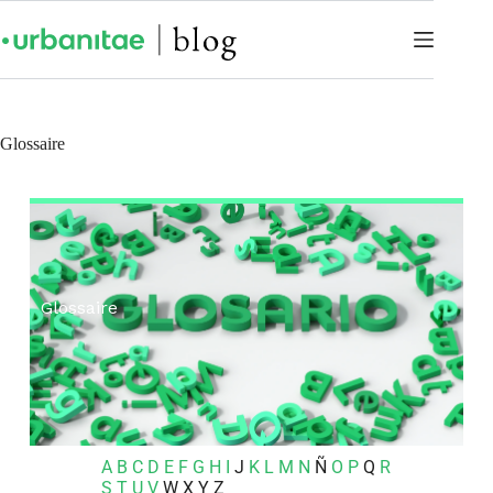
Glossaire
Glossaire
A
B
C
D
E
F
G
H
I
J
K
L
M
N
Ñ
O
P
Q
R
S
T
U
V
W
X
Y
Z