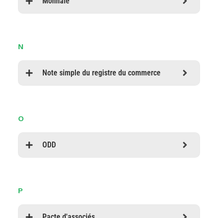
Monnaie
N
Note simple du registre du commerce
O
ODD
P
Pacte d'associés