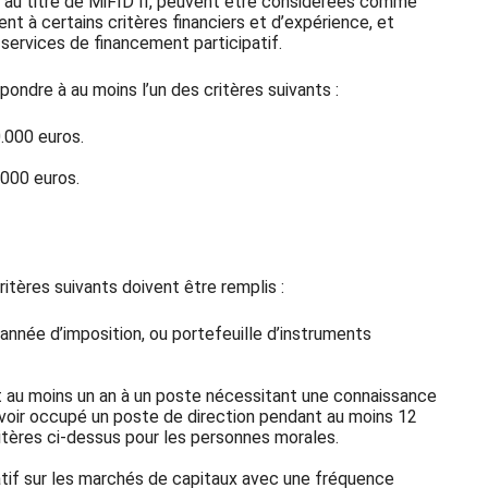
s au titre de MiFID II, peuvent être considérées comme
nt à certains critères financiers et d’expérience, et
services de financement participatif.
épondre à au moins l’un des critères suivants :
.000 euros.
 000 euros.
ritères suivants doivent être remplis :
année d’imposition, ou portefeuille d’instruments
ant au moins un an à un poste nécessitant une connaissance
avoir occupé un poste de direction pendant au moins 12
ritères ci-dessus pour les personnes morales.
catif sur les marchés de capitaux avec une fréquence