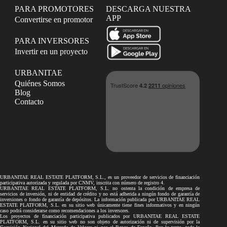
PARA PROMOTORES
DESCARGA NUESTRA
APP
Convertirse en promotor
PARA INVERSORES
Invertir en un proyecto
URBANITAE
Quiénes Somos
Blog
Contacto
URBANITAE REAL ESTATE PLATFORM, S.L., es un proveedor de servicios de financiación
participativa autorizada y regulada por CNMV, inscrita con número de registro 4.
URBANITAE REAL ESTATE PLATFORM, S.L. no ostenta la condición de empresa de
servicios de inversión, ni de entidad de crédito y no está adherida a ningún fondo de garantía de
inversiones o fondo de garantía de depósitos. La información publicada por URBANITAE REAL
ESTATE PLATFORM, S.L. en su sitio web únicamente tiene fines informativos y en ningún
caso podrá considerarse como recomendaciones a los inversores.
Los proyectos de financiación participativa publicados por URBANITAE REAL ESTATE
PLATFORM, S.L. en su sitio web no son objeto de autorización ni de supervisión por la