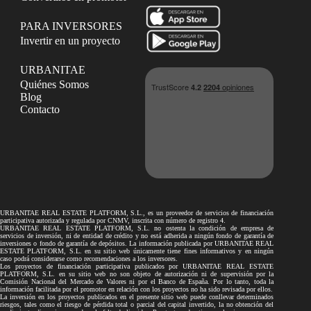
PARA INVERSORES
Invertir en un proyecto
URBANITAE
Quiénes Somos
Blog
Contacto
URBANITAE REAL ESTATE PLATFORM, S.L., es un proveedor de servicios de financiación
participativa autorizada y regulada por CNMV, inscrita con número de registro 4.
URBANITAE REAL ESTATE PLATFORM, S.L. no ostenta la condición de empresa de
servicios de inversión, ni de entidad de crédito y no está adherida a ningún fondo de garantía de
inversiones o fondo de garantía de depósitos. La información publicada por URBANITAE REAL
ESTATE PLATFORM, S.L. en su sitio web únicamente tiene fines informativos y en ningún
caso podrá considerarse como recomendaciones a los inversores.
Los proyectos de financiación participativa publicados por URBANITAE REAL ESTATE
PLATFORM, S.L. en su sitio web no son objeto de autorización ni de supervisión por la
Comisión Nacional del Mercado de Valores ni por el Banco de España. Por lo tanto, toda la
información facilitada por el promotor en relación con los proyectos no ha sido revisada por ellos.
La inversión en los proyectos publicados en el presente sitio web puede conllevar determinados
riesgos, tales como el riesgo de pérdida total o parcial del capital invertido, la no obtención del