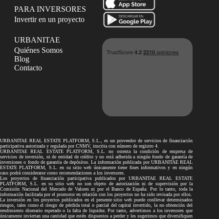
PARA INVERSORES
Invertir en un proyecto
URBANITAE
Quiénes Somos
Blog
Contacto
URBANITAE REAL ESTATE PLATFORM, S.L., es un proveedor de servicios de financiación
participativa autorizada y regulada por CNMV, inscrita con número de registro 4.
URBANITAE REAL ESTATE PLATFORM, S.L. no ostenta la condición de empresa de
servicios de inversión, ni de entidad de crédito y no está adherida a ningún fondo de garantía de
inversiones o fondo de garantía de depósitos. La información publicada por URBANITAE REAL
ESTATE PLATFORM, S.L. en su sitio web únicamente tiene fines informativos y en ningún
caso podrá considerarse como recomendaciones a los inversores.
Los proyectos de financiación participativa publicados por URBANITAE REAL ESTATE
PLATFORM, S.L. en su sitio web no son objeto de autorización ni de supervisión por la
Comisión Nacional del Mercado de Valores ni por el Banco de España. Por lo tanto, toda la
información facilitada por el promotor en relación con los proyectos no ha sido revisada por ellos.
La inversión en los proyectos publicados en el presente sitio web puede conllevar determinados
riesgos, tales como el riesgo de pérdida total o parcial del capital invertido, la no obtención del
rendimiento dinerario esperado o la falta de liquidez. Por tanto, advertimos a los inversores que
únicamente inviertan una cantidad que estén dispuestos a perder y les sugerimos que diversifiquen