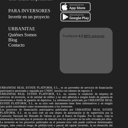
PARA INVERSORES
Invertir en un proyecto
URBANITAE
Quiénes Somos
Blog
Contacto
URBANITAE REAL ESTATE PLATFORM, S.L., es un proveedor de servicios de financiación
participativa autorizada y regulada por CNMV, inscrita con número de registro 4.
URBANITAE REAL ESTATE PLATFORM, S.L. no ostenta la condición de empresa de
servicios de inversión, ni de entidad de crédito y no está adherida a ningún fondo de garantía de
inversiones o fondo de garantía de depósitos. La información publicada por URBANITAE REAL
ESTATE PLATFORM, S.L. en su sitio web únicamente tiene fines informativos y en ningún
caso podrá considerarse como recomendaciones a los inversores.
Los proyectos de financiación participativa publicados por URBANITAE REAL ESTATE
PLATFORM, S.L. en su sitio web no son objeto de autorización ni de supervisión por la
Comisión Nacional del Mercado de Valores ni por el Banco de España. Por lo tanto, toda la
información facilitada por el promotor en relación con los proyectos no ha sido revisada por ellos.
La inversión en los proyectos publicados en el presente sitio web puede conllevar determinados
riesgos, tales como el riesgo de pérdida total o parcial del capital invertido, la no obtención del