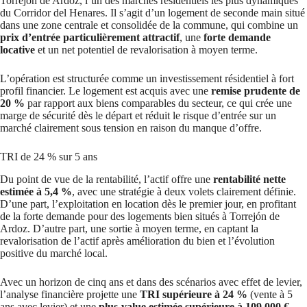
Torrejón de Ardoz, l’un des marchés résidentiels les plus dynamiques
du Corridor del Henares. Il s’agit d’un logement de seconde main situé
dans une zone centrale et consolidée de la commune, qui combine un
prix d’entrée particulièrement attractif
, une
forte demande
locative
et un net potentiel de revalorisation à moyen terme.
L’opération est structurée comme un investissement résidentiel à fort
profil financier. Le logement est acquis avec une
remise prudente de
20 %
par rapport aux biens comparables du secteur, ce qui crée une
marge de sécurité dès le départ et réduit le risque d’entrée sur un
marché clairement sous tension en raison du manque d’offre.
TRI de 24 % sur 5 ans
Du point de vue de la rentabilité, l’actif offre une
rentabilité nette
estimée à 5,4 %
, avec une stratégie à deux volets clairement définie.
D’une part, l’exploitation en location dès le premier jour, en profitant
de la forte demande pour des logements bien situés à Torrejón de
Ardoz. D’autre part, une sortie à moyen terme, en captant la
revalorisation de l’actif après amélioration du bien et l’évolution
positive du marché local.
Avec un horizon de cinq ans et dans des scénarios avec effet de levier,
l’analyse financière projette une
TRI supérieure à 24 %
(vente à 5
ans avec levier) et une
plus-value estimée supérieure à 109 000 €
,