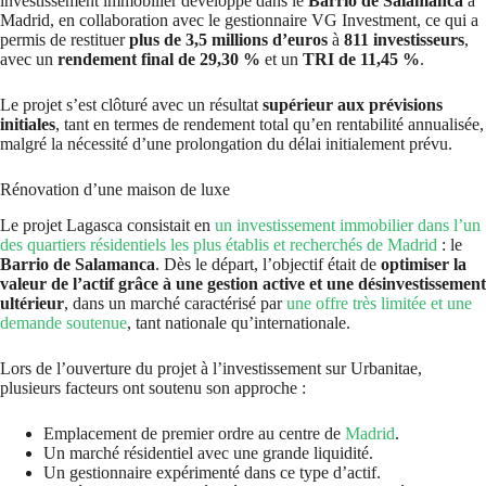
investissement immobilier développé dans le
Barrio de Salamanca
à
Madrid, en collaboration avec le gestionnaire VG Investment, ce qui a
permis de restituer
plus de 3,5 millions d’euros
à
811 investisseurs
,
avec un
rendement final de 29,30 %
et un
TRI de 11,45 %
.
Le projet s’est clôturé avec un résultat
supérieur aux prévisions
initiales
, tant en termes de rendement total qu’en rentabilité annualisée,
malgré la nécessité d’une prolongation du délai initialement prévu.
Rénovation d’une maison de luxe
Le projet Lagasca consistait en
un investissement immobilier dans l’un
des quartiers résidentiels les plus établis et recherchés de Madrid
: le
Barrio de Salamanca
. Dès le départ, l’objectif était de
optimiser la
valeur de l’actif grâce à une gestion active et une désinvestissement
ultérieur
, dans un marché caractérisé par
une offre très limitée et une
demande soutenue
, tant nationale qu’internationale.
Lors de l’ouverture du projet à l’investissement sur Urbanitae,
plusieurs facteurs ont soutenu son approche :
Emplacement de premier ordre au centre de
Madrid
.
Un marché résidentiel avec une grande liquidité.
Un gestionnaire expérimenté dans ce type d’actif.