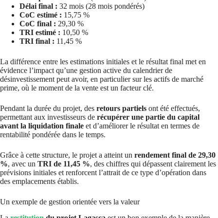
Délai final :
32 mois (28 mois pondérés)
CoC estimé :
15,75 %
CoC final :
29,30 %
TRI estimé :
10,50 %
TRI final :
11,45 %
La différence entre les estimations initiales et le résultat final met en
évidence l’impact qu’une gestion active du calendrier de
désinvestissement peut avoir, en particulier sur les actifs de marché
prime, où le moment de la vente est un facteur clé.
Pendant la durée du projet, des
retours partiels
ont été effectués,
permettant aux investisseurs de
récupérer une partie du capital
avant la liquidation finale
et d’améliorer le résultat en termes de
rentabilité pondérée dans le temps.
Grâce à cette structure, le projet a atteint un
rendement final de 29,30
%
, avec un
TRI de 11,45 %
, des chiffres qui dépassent clairement les
prévisions initiales et renforcent l’attrait de ce type d’opération dans
des emplacements établis.
Un exemple de gestion orientée vers la valeur
La
restitution
du projet Lagasca
est un bon exemple de la manière