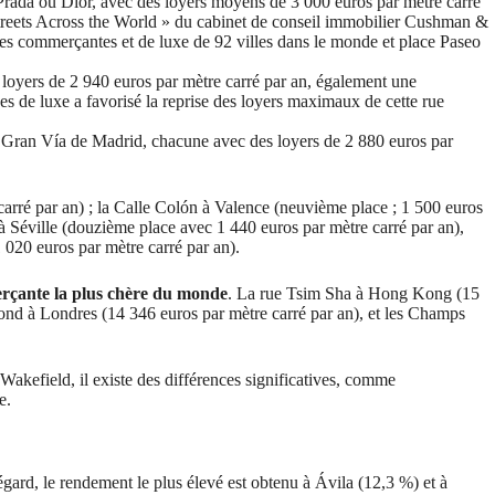
Prada ou Dior, avec des loyers moyens de 3 000 euros par mètre carré
Streets Across the World » du cabinet de conseil immobilier Cushman &
rues commerçantes et de luxe de 92 villes dans le monde et place Paseo
 loyers de 2 940 euros par mètre carré par an, également une
 de luxe a favorisé la reprise des loyers maximaux de cette rue
et Gran Vía de Madrid, chacune avec des loyers de 2 880 euros par
arré par an) ; la Calle Colón à Valence (neuvième place ; 1 500 euros
 à Séville (douzième place avec 1 440 euros par mètre carré par an),
 020 euros par mètre carré par an).
erçante la plus chère du monde
. La rue Tsim Sha à Hong Kong (15
ond à Londres (14 346 euros par mètre carré par an), et les Champs
kefield, il existe des différences significatives, comme
e.
égard, le rendement le plus élevé est obtenu à Ávila (12,3 %) et à