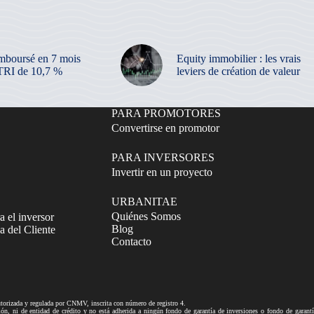
mboursé en 7 mois
Equity immobilier : les vrais
TRI de 10,7 %
leviers de création de valeur
PARA PROMOTORES
Convertirse en promotor
PARA INVERSORES
Invertir en un proyecto
URBANITAE
Quiénes Somos
a el inversor
Blog
 del Cliente
Contacto
izada y regulada por CNMV, inscrita con número de registro 4.
ni de entidad de crédito y no está adherida a ningún fondo de garantía de inversiones o fondo de gar