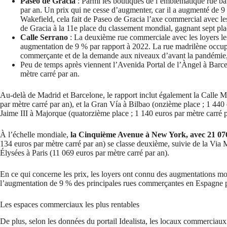
Paseo de Gracia
: Parmi les boutiques de l’emblématique rue ba
par an. Un prix qui ne cesse d’augmenter, car il a augmenté de 
Wakefield, cela fait de Paseo de Gracia l’axe commercial avec le
de Gracia à la 11e place du classement mondial, gagnant sept pla
Calle Serrano
: La deuxième rue commerciale avec les loyers les
augmentation de 9 % par rapport à 2022. La rue madrilène occupe
commerçante et de la demande aux niveaux d’avant la pandémie
Peu de temps après viennent l’Avenida Portal de l’Àngel à Barce
mètre carré par an.
Au-delà de Madrid et Barcelone, le rapport inclut également la Calle M
par mètre carré par an), et la Gran Vía à Bilbao (onzième place ; 1 440
Jaime III à Majorque (quatorzième place ; 1 140 euros par mètre carré p
À l’échelle mondiale,
la Cinquième Avenue à New York, avec 21 076
134 euros par mètre carré par an) se classe deuxième, suivie de la Vi
Élysées à Paris (11 069 euros par mètre carré par an).
En ce qui concerne les prix, les loyers ont connu des augmentations mo
l’augmentation de 9 % des principales rues commerçantes en Espagne pa
Les espaces commerciaux les plus rentables
De plus, selon les données du portail Idealista, les locaux commerciaux 