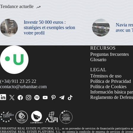
Tendance actuelle
Investir 50 000 euros :
Navia re
stratégies et exemples selon
avec un 
votre profil
RECURSOS
Preguntas frecuentes
Glosario
LEGAL
Términos de uso
(+34) 911 23 25 22
Política de Privacidad
contacto@urbanitae.com
Política de Cookies
Información básica par
Reglamento de Defensa
URBANITAE REAL ESTATE PLATFORM, S.L., es un proveedor de servicios de financiación participativa autor
URBANITAE REAL ESTATE PLATFORM, S.L. no ostenta la condición de empresa de servicios de inversión, 