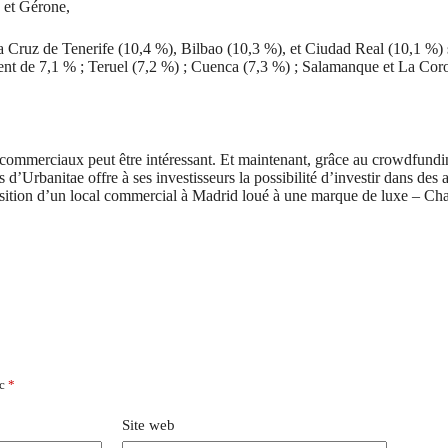
a et Gérone,
a Cruz de Tenerife (10,4 %), Bilbao (10,3 %), et Ciudad Real (10,1 %) 
t de 7,1 % ; Teruel (7,2 %) ; Cuenca (7,3 %) ; Salamanque et La Corogn
x commerciaux peut être intéressant. Et maintenant, grâce au crowdfundin
 d’Urbanitae offre à ses investisseurs la possibilité d’investir dans des a
isition d’un local commercial à Madrid loué à une marque de luxe – Cha
ec
*
Site web