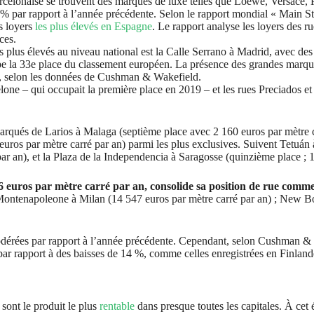
rcelonaise se trouvent des marques de luxe telles que Loewe, Versace, 
9 % par rapport à l’année précédente. Selon le rapport mondial « Main 
s loyers
les plus élevés en Espagne
. Le rapport analyse les loyers des 
ces.
 plus élevés au niveau national est la Calle Serrano à Madrid, avec des
 la 33e place du classement européen. La présence des grandes marques
, selon les données de Cushman & Wakefield.
lone – qui occupait la première place en 2019 – et les rues Preciados 
arqués de Larios à Malaga (septième place avec 2 160 euros par mètre c
 euros par mètre carré par an) parmi les plus exclusives. Suivent Tetuán
ar an), et la Plaza de la Independencia à Saragosse (quinzième place ; 1
 euros par mètre carré par an, consolide sa position de rue comm
a Montenapoleone à Milan (14 547 euros par mètre carré par an) ; New B
dérées par rapport à l’année précédente. Cependant, selon Cushman & Wa
r rapport à des baisses de 14 %, comme celles enregistrées en Finland
sont le produit le plus
rentable
dans presque toutes les capitales. À cet 