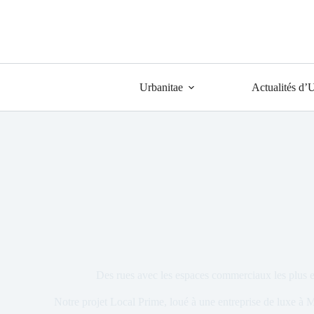
Urbanitae
Actualités d’
Des rues avec les espaces commerciaux les plus e
Notre projet Local Prime, loué à une entreprise de luxe à Ma