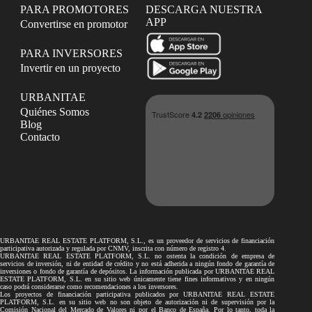
PARA PROMOTORES
DESCARGA NUESTRA
APP
Convertirse en promotor
PARA INVERSORES
Invertir en un proyecto
URBANITAE
Quiénes Somos
Blog
Contacto
URBANITAE REAL ESTATE PLATFORM, S.L., es un proveedor de servicios de financiación
participativa autorizada y regulada por CNMV, inscrita con número de registro 4.
URBANITAE REAL ESTATE PLATFORM, S.L. no ostenta la condición de empresa de
servicios de inversión, ni de entidad de crédito y no está adherida a ningún fondo de garantía de
inversiones o fondo de garantía de depósitos. La información publicada por URBANITAE REAL
ESTATE PLATFORM, S.L. en su sitio web únicamente tiene fines informativos y en ningún
caso podrá considerarse como recomendaciones a los inversores.
Los proyectos de financiación participativa publicados por URBANITAE REAL ESTATE
PLATFORM, S.L. en su sitio web no son objeto de autorización ni de supervisión por la
Comisión Nacional del Mercado de Valores ni por el Banco de España. Por lo tanto, toda la