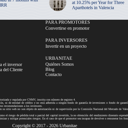
at 10.25% per Year for Three
 IRR
Aparthotels in Valencia
PARA PROMOTORES
Convertirse en promotor
PARA INVERSORES
Invertir en un proyecto
URBANITAE
Quiénes Somos
a el inversor
Blog
 del Cliente
Contacto
izada y regulada por CNMV, inscrita con número de registro 4.
ni de entidad de crédito y no está adherida a ningún fondo de garantía de inversiones o fondo de gar
mo recomendaciones a los inversores.
tio web no son objeto de autorización ni de supervisión por la Comisión Nacional del Mercado de Valores n
mo el riesgo de pérdida total o parcial del capital invertido, la no obtención del rendimiento dinerario esperad
ra minimizar y mitigar potenciales riesgos. En el caso de que el promotor sea incapaz de devolver o remune
Copyright © 2017 - 2026 Urbanitae