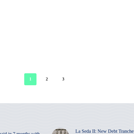
1
2
3
La Seda II: New Debt Tranche
paid in 7 months with