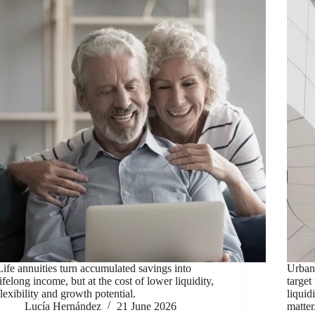
Life annuities turn accumulated savings into
Urbani
lifelong income, but at the cost of lower liquidity,
target
flexibility and growth potential.
liquid
Lucía Hernández
21 June 2026
matter