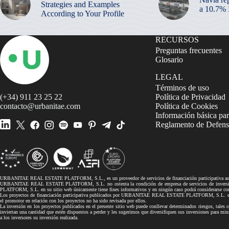
Strategies and Examples
a 10.7%
According to Your Profile
RECURSOS
Preguntas frecuentes
Glosario
LEGAL
Términos de uso
(+34) 911 23 25 22
Política de Privacidad
contacto@urbanitae.com
Política de Cookies
Información básica par
Reglamento de Defensa
URBANITAE REAL ESTATE PLATFORM, S.L., es un proveedor de servicios de financiación participativa autor
URBANITAE REAL ESTATE PLATFORM, S.L. no ostenta la condición de empresa de servicios de inversión, 
PLATFORM, S.L. en su sitio web únicamente tiene fines informativos y en ningún caso podrá considerarse co
Los proyectos de financiación participativa publicados por URBANITAE REAL ESTATE PLATFORM, S.L. en su si
el promotor en relación con los proyectos no ha sido revisada por ellos.
La inversión en los proyectos publicados en el presente sitio web puede conllevar determinados riesgos, tales co
inviertan una cantidad que estén dispuestos a perder y les sugerimos que diversifiquen sus inversiones pa
a los inversores su inversión realizada.