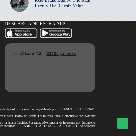
Levers That Create Value
DESCARGA NUESTRA APP
antía de depósitos. La información publicada por URBANITAE REAL ESTATE
i por el Banco de España. Por lo tanto, toda la información facilitada por
o o la falta de liquidez. Por tanto, advertimos a los inversores que únicamente
rar los fondos recibidos, URBANITAE REAL ESTATE PLATFORM, S.L. no devolverá