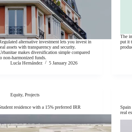
The im
Regulated alternative investment lets you invest in
put it
real assets with transparency and security.
produc
Urbanitae makes diversification simple compared
to non-harmonized funds.
Lucía Hernández
5 January 2026
Equity
,
Projects
Student residence with a 15% preferred IRR
Spain 
real e