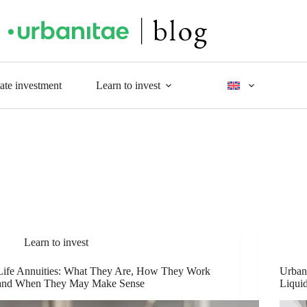
tate investment
Learn to invest
Learn to invest
Life Annuities: What They Are, How They Work
Urban
and When They May Make Sense
Liqui