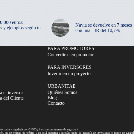
50.000 euros:
Navia se devuelve en 7 meses
as y ejemplos según tu
con una TIR del 10,7%
PARA PROMOTORES
Convertirse en promotor
PARA INVERSORES
Invertir en un proyecto
URBANITAE
Quiénes Somos
a el inversor
Blog
 del Cliente
Contacto
izada y regulada por CNMV, inscrita con número de registro 4.
ni de entidad de crédito y no está adherida a ningún fondo de garantía de inversiones o fondo de gar