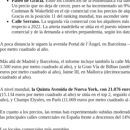
Paseo de Gracia.
Entre los comercios de la emblemática vía bar
Un precio que no deja de crecer, pues se ha incrementado un 9% c
Cushman & Wakefield en el eje comercial con los precios de alq
Gracia en la posición 11 del ranking mundial, tras ascender siete
Calle Serrano.
La segunda vía comercial con los alquileres más 
respecto a 2022. La arteria madrileña se sitúa en el puesto númer
comercial y de la demanda a niveles prepandemia, según los d
A poca distancia le siguen la avenida Portal de l’Àngel, en Barcelona 
por metro cuadrado al año.
Más allá de Madrid y Barcelona, el informe incluye también la calle M
1.500 euros por metro cuadrado al año), y la Gran Vía de Bilbao (undé
euros por metro cuadrado al año), Jaime III, en Mallorca (decimocuart
cuadrado al año).
A nivel mundial,
la Quinta Avenida de Nueva York, con 21.076 euro
(15.134 euros por metro cuadrado al año) se sitúa en el top 2, segui
año), y Champs Elysées, en París (11.069 euros por metro cuadrado al
En cuanto a los precios, las rentas han experimentado subidas moderad
las principales calles comerciales en España frente a descensos del 14
Los locales comerciales más rentables