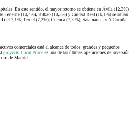
apitales. En este sentido, el mayor retorno se obtiene en Ávila (12,3%)
de Tenerife (10,4%), Bilbao (10,3%) y Ciudad Real (10,1%) se sitúan
idad del 7,1%; Teruel (7,2%); Cuenca (7,3 %); Salamanca, y A Coruña
 activos comerciales está al alcance de todos: grandes y pequeños
El
proyecto Local Prime
es una de las últimas operaciones de inversión
e oro de Madrid.