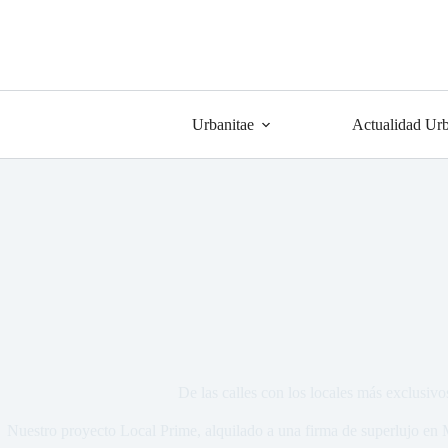
Urbanitae
Actualidad Urb
De las calles con los locales más exclusivo
Nuestro proyecto Local Prime, alquilado a una firma de superlujo en M