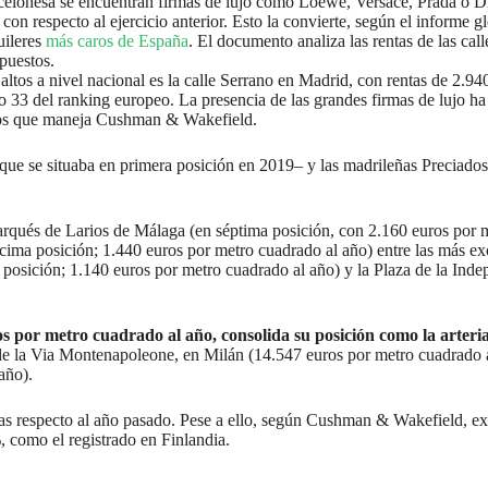
celonesa se encuentran firmas de lujo como Loewe, Versace, Prada o Di
on respecto al ejercicio anterior. Esto la convierte, según el informe g
uileres
más caros de España
. El documento analiza las rentas de las cal
 puestos.
altos a nivel nacional es la calle Serrano en Madrid, con rentas de 2.9
o 33 del ranking europeo. La presencia de las grandes firmas de lujo ha
atos que maneja Cushman & Wakefield.
–que se situaba en primera posición en 2019– y las madrileñas Preciado
arqués de Larios de Málaga (en séptima posición, con 2.160 euros por m
cima posición; 1.440 euros por metro cuadrado al año) entre las más ex
a posición; 1.140 euros por metro cuadrado al año) y la Plaza de la In
s por metro cuadrado al año, consolida su posición como la arter
do de la Via Montenapoleone, en Milán (14.547 euros por metro cuadrad
 año).
as respecto al año pasado. Pese a ello, según Cushman & Wakefield, exi
%, como el registrado en Finlandia.