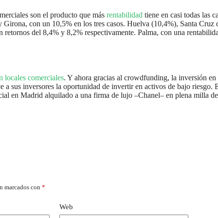
comerciales son el producto que más
rentabilidad
tiene en casi todas las c
y Girona, con un 10,5% en los tres casos. Huelva (10,4%), Santa Cruz 
ran retornos del 8,4% y 8,2% respectivamente. Palma, con una rentabil
n locales comerciales
. Y ahora gracias al crowdfunding, la inversión en
 a sus inversores la oportunidad de invertir en activos de bajo riesgo. 
cial en Madrid alquilado a una firma de lujo –Chanel– en plena milla d
án marcados con
*
Web