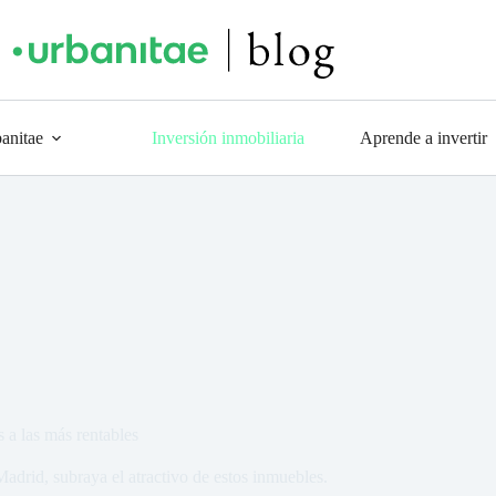
anitae
Inversión inmobiliaria
Aprende a invertir
s a las más rentables
adrid, subraya el atractivo de estos inmuebles.