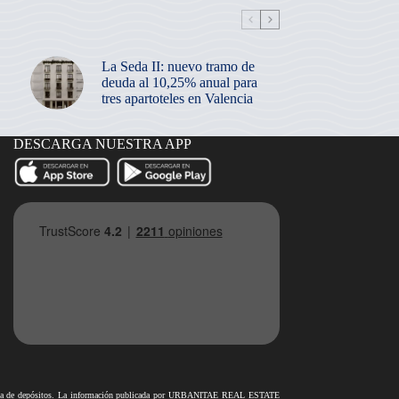
La Seda II: nuevo tramo de
deuda al 10,25% anual para
tres apartoteles en Valencia
DESCARGA NUESTRA APP
antía de depósitos. La información publicada por URBANITAE REAL ESTATE