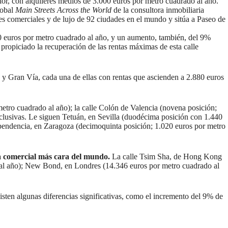
or, con alquileres medios de 3.000 euros por metro cuadrado al año.
lobal
Main Streets Across the World
de la consultora inmobiliaria
les comerciales y de lujo de 92 ciudades en el mundo y sitúa a Paseo de
40 euros por metro cuadrado al año, y un aumento, también, del 9%
 propiciado la recuperación de las rentas máximas de esta calle
s y Gran Vía, cada una de ellas con rentas que ascienden a 2.880 euros
etro cuadrado al año); la calle Colón de Valencia (novena posición;
clusivas. Le siguen Tetuán, en Sevilla (duodécima posición con 1.440
dependencia, en Zaragoza (decimoquinta posición; 1.020 euros por metro
ia comercial más cara del mundo.
La calle Tsim Sha, de Hong Kong
o al año); New Bond, en Londres (14.346 euros por metro cuadrado al
sten algunas diferencias significativas, como el incremento del 9% de