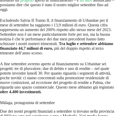
abbiamo un
progetto
aperto al finanziamento – e
un altro
annunciato –
possiamo dire che questo è stato il nostro miglior settembre fino ad
oggi.
Escludendo Salvia II Tramo II, il finanziamento di Urbanitae per il
mese di settembre ha raggiunto i 13,9 milioni di euro. Questa cifra
rappresenta un aumento del 200% rispetto allo stesso mese del 2023.
Settembre non è un mese particolarmente forte per noi, ma la buona
notizia è che le performance dei due mesi precedenti hanno fatto
schizzare i nostri numeri trimestrali.
Tra luglio e settembre abbiamo
finanziato 44,7 milioni di euro,
più del doppio rispetto al terzo
trimestre dell’anno scorso.
A fine settembre avremo aperto al finanziamento su Urbanitae sei
progetti: tre di plusvalore, due di debito e uno di rendite – nel quale
potrete investire lunedì 30. Per quanto riguarda i segmenti di attività,
poche novità: ci siamo concentrati sulla promozione residenziale di
nuove costruzioni, ad eccezione del progetto di rendite a Palma, che
riguarda uno spazio commerciale. Questo mese abbiamo già registrato
oltre 4.400 investimenti.
Málaga, protagonista di settembre
Due dei nostri progetti finanziati a settembre si trovano nella provincia
di Málaga: uno nel capoluogo e uno a Marbella. Vari media hanno