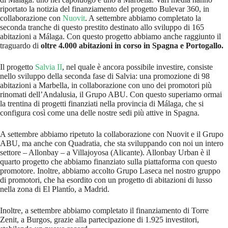
riportato la notizia del finanziamento del progetto Bulevar 360, in
collaborazione con
Nuovit
. A settembre abbiamo completato la
seconda tranche di questo prestito destinato allo sviluppo di 165
abitazioni a Málaga. Con questo progetto abbiamo anche raggiunto il
traguardo di
oltre 4.000 abitazioni in corso in Spagna e Portogallo.
Il progetto
Salvia II
, nel quale è ancora possibile investire, consiste
nello sviluppo della seconda fase di Salvia: una promozione di 98
abitazioni a Marbella, in collaborazione con uno dei promotori più
rinomati dell’Andalusia, il Grupo ABU. Con questo superiamo ormai
la trentina di progetti finanziati nella provincia di Málaga, che si
configura così come una delle nostre sedi più attive in Spagna.
A settembre abbiamo ripetuto la collaborazione con Nuovit e il Grupo
ABU, ma anche con Quadratia, che sta sviluppando con noi un intero
settore – Allonbay – a Villajoyosa (Alicante). Allonbay Urban è il
quarto progetto che abbiamo finanziato sulla piattaforma con questo
promotore. Inoltre, abbiamo accolto Grupo Laseca nel nostro gruppo
di promotori, che ha esordito con un progetto di abitazioni di lusso
nella zona di El Plantío, a Madrid.
Inoltre, a settembre abbiamo completato il finanziamento di Torre
Zenit, a Burgos, grazie alla partecipazione di 1.925 investitori,