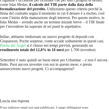
Cogliamo l’occasione per ricordare che per tutti i progetti di debito,
come Islas Medas,
il calcolo del TIR parte dalla data della
formalizzazione del prestito.
Utilizziamo questo criterio perché la
firma del contratto segna il momento in cui il denaro è a rischio, così
come l’inizio della maturazione degli interessi. Per questo motivo, in
Islas Medas – avendo anche un termine iniziale breve – il TIR finale
per l’investitore ha superato di sei punti le aspettative.
Infine, abbiamo rimborsato un nuovo progetto di depositi con
Grupanxon. Poche sorprese, come accade solitamente in questi casi.
Puerta del Ángel
si è chiuso nei tempi previsti, generando un
rendimento totale del 12,8% in 18 mesi
per 1.700 investitori.
Settembre è stato quindi un buon mese per Urbanitae – e non è ancora
finito. Puoi ancora investire con noi in questo mese, e presto
annunceremo nuovi progetti. Ci accompagnerai?
Lascia una risposta
Il tuo indirizzo email non sarà pubblicato.
I campi obbligatori sono