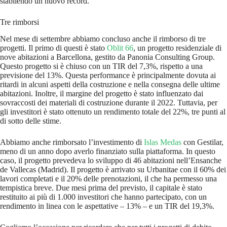
stabilendo un nuovo record.
Tre rimborsi
Nel mese di settembre abbiamo concluso anche il rimborso di tre
progetti. Il primo di questi è stato
Oblit 66
, un progetto residenziale di
nove abitazioni a Barcellona, gestito da Panonia Consulting Group.
Questo progetto si è chiuso con un TIR del 7,3%, rispetto a una
previsione del 13%. Questa performance è principalmente dovuta ai
ritardi in alcuni aspetti della costruzione e nella consegna delle ultime
abitazioni. Inoltre, il margine del progetto è stato influenzato dai
sovraccosti dei materiali di costruzione durante il 2022. Tuttavia, per
gli investitori è stato ottenuto un rendimento totale del 22%, tre punti al
di sotto delle stime.
Abbiamo anche rimborsato l’investimento di
Islas Medas
con Gestilar,
meno di un anno dopo averlo finanziato sulla piattaforma. In questo
caso, il progetto prevedeva lo sviluppo di 46 abitazioni nell’Ensanche
de Vallecas (Madrid). Il progetto è arrivato su Urbanitae con il 60% dei
lavori completati e il 20% delle prenotazioni, il che ha permesso una
tempistica breve. Due mesi prima del previsto, il capitale è stato
restituito ai più di 1.000 investitori che hanno partecipato, con un
rendimento in linea con le aspettative – 13% – e un TIR del 19,3%.