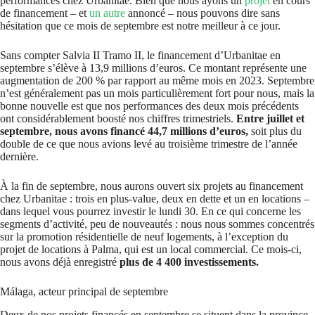
performances chez Urbanitae. Bien que nous ayons un
projet
en cours
de financement – et
un autre
annoncé – nous pouvons dire sans
hésitation que ce mois de septembre est notre meilleur à ce jour.
Sans compter Salvia II Tramo II, le financement d’Urbanitae en
septembre s’élève à 13,9 millions d’euros. Ce montant représente une
augmentation de 200 % par rapport au même mois en 2023. Septembre
n’est généralement pas un mois particulièrement fort pour nous, mais la
bonne nouvelle est que nos performances des deux mois précédents
ont considérablement boosté nos chiffres trimestriels.
Entre juillet et
septembre, nous avons financé 44,7 millions d’euros,
soit plus du
double de ce que nous avions levé au troisième trimestre de l’année
dernière.
À la fin de septembre, nous aurons ouvert six projets au financement
chez Urbanitae : trois en plus-value, deux en dette et un en locations –
dans lequel vous pourrez investir le lundi 30. En ce qui concerne les
segments d’activité, peu de nouveautés : nous nous sommes concentrés
sur la promotion résidentielle de neuf logements, à l’exception du
projet de locations à Palma, qui est un local commercial. Ce mois-ci,
nous avons déjà enregistré
plus de 4 400 investissements.
Málaga, acteur principal de septembre
Deux de nos projets financés en septembre se situent dans la province