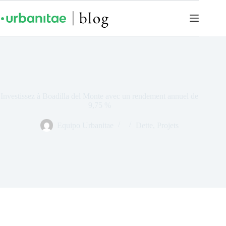
Investissez à Boadilla del Monte avec un rendement annuel de
9,75 %
Equipo Urbanitae
Dette
,
Projets