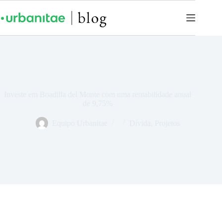
Investe em Boadilla del Monte com uma rentabilidade anual
de 9,75%
Equipo Urbanitae
Dívida
,
Projetos