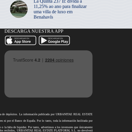
La Quinta 237 II: dívida a
11,25% ao ano para finalizar
uma villa de luxo em
Benahavís
DESCARGA NUESTRA APP
antía de depósitos. La información publicada por URBANITAE REAL ESTATE
i por el Banco de España. Por lo tanto, toda la información facilitada por
o o la falta de liquidez. Por tanto, advertimos a los inversores que únicamente
rar los fondos recibidos, URBANITAE REAL ESTATE PLATFORM, S.L. no devolverá