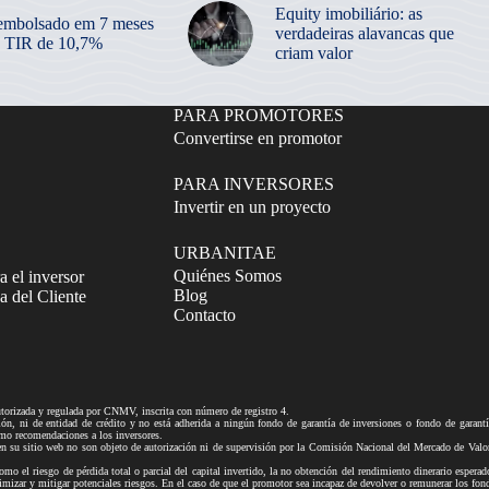
Equity imobiliário: as
embolsado em 7 meses
verdadeiras alavancas que
 TIR de 10,7%
criam valor
PARA PROMOTORES
Convertirse en promotor
PARA INVERSORES
Invertir en un proyecto
URBANITAE
Quiénes Somos
a el inversor
Blog
 del Cliente
Contacto
izada y regulada por CNMV, inscrita con número de registro 4.
ni de entidad de crédito y no está adherida a ningún fondo de garantía de inversiones o fondo de gar
mo recomendaciones a los inversores.
tio web no son objeto de autorización ni de supervisión por la Comisión Nacional del Mercado de Valores n
mo el riesgo de pérdida total o parcial del capital invertido, la no obtención del rendimiento dinerario esperad
ra minimizar y mitigar potenciales riesgos. En el caso de que el promotor sea incapaz de devolver o remune