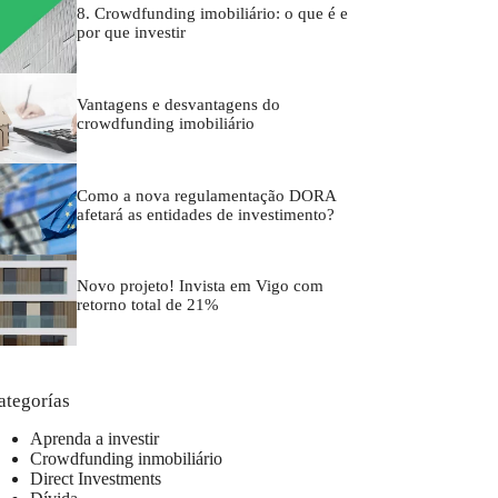
8. Crowdfunding imobiliário: o que é e
por que investir
Vantagens e desvantagens do
crowdfunding imobiliário
Como a nova regulamentação DORA
afetará as entidades de investimento?
Novo projeto! Invista em Vigo com
retorno total de 21%
ategorías
Aprenda a investir
Crowdfunding inmobiliário
Direct Investments