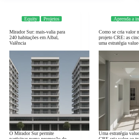
Equity
Projetos
Aprenda a in
Mirador Sur: mais-valia para
Como se cria valor
240 habitações em Albal,
projeto CRE: as cinc
Valência
uma estratégia valu
O Mirador Sur permite
Uma estratégia valu
participar numa promoção de
CRE cria valor ao t