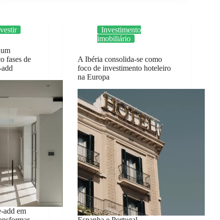
vestir
Investimento
imobiliário
 num
o fases de
A Ibéria consolida-se como
e-add
foco de investimento hoteleiro
na Europa
e-add em
ransformar
Espanha e Portugal