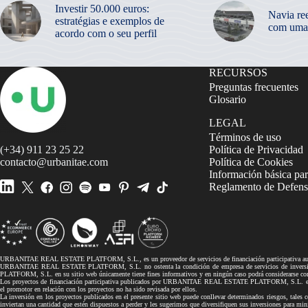
Investir 50.000 euros:
Navia re
estratégias e exemplos de
com uma
acordo com o seu perfil
RECURSOS
Preguntas frecuentes
Glosario
LEGAL
Términos de uso
(+34) 911 23 25 22
Política de Privacidad
contacto@urbanitae.com
Política de Cookies
Información básica par
Reglamento de Defensa
URBANITAE REAL ESTATE PLATFORM, S.L., es un proveedor de servicios de financiación participativa autor
URBANITAE REAL ESTATE PLATFORM, S.L. no ostenta la condición de empresa de servicios de inversión, 
PLATFORM, S.L. en su sitio web únicamente tiene fines informativos y en ningún caso podrá considerarse co
Los proyectos de financiación participativa publicados por URBANITAE REAL ESTATE PLATFORM, S.L. en su si
el promotor en relación con los proyectos no ha sido revisada por ellos.
La inversión en los proyectos publicados en el presente sitio web puede conllevar determinados riesgos, tales co
inviertan una cantidad que estén dispuestos a perder y les sugerimos que diversifiquen sus inversiones pa