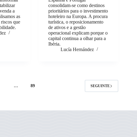
tabilizar
consolidam-se como destinos
 venda a
prioritários para o investimento
alisamos as
hoteleiro na Europa. A procura
 riscos que
turística, o reposicionamento
bilidade.
de ativos e a gestão
dez
operacional explicam porque o
capital continua a olhar para a
Ibéria.
Lucía Hernández
4
…
89
SEGUINTE