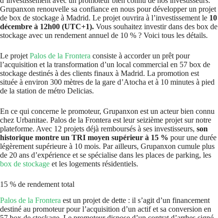
d’investissement avec un promoteur bien connu de nos investisseurs.
Grupanxon renouvelle sa confiance en nous pour développer un projet
de box de stockage à Madrid. Le projet ouvrira à l’investissement le
10
décembre à 12h00 (UTC+1).
Vous souhaitez investir dans des box de
stockage avec un rendement annuel de 10 % ? Voici tous les détails.
Le projet
Palos de la Frontera
consiste à accorder un prêt pour
l’acquisition et la transformation d’un local commercial en 57 box de
stockage destinés à des clients finaux à Madrid. La promotion est
située à environ 300 mètres de la gare d’Atocha et à 10 minutes à pied
de la station de métro Delicias.
En ce qui concerne le promoteur, Grupanxon est un acteur bien connu
chez Urbanitae. Palos de la Frontera est leur seizième projet sur notre
plateforme. Avec 12 projets déjà remboursés à ses investisseurs,
son
historique montre un TRI moyen supérieur à 15 %
pour une durée
légèrement supérieure à 10 mois. Par ailleurs, Grupanxon cumule plus
de 20 ans d’expérience et se spécialise dans les places de parking, les
box de stockage
et les logements résidentiels.
15 % de rendement total
Palos de la Frontera
est un projet de dette : il s’agit d’un financement
destiné au promoteur pour l’acquisition d’un actif et sa conversion en
57 box de stockage. Le promoteur dispose d’un contrat d’arrhes signé