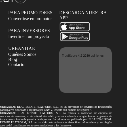
PARA PROMOTORES
DESCARGA NUESTRA
APP
Convertirse en promotor
PARA INVERSORES
Invertir en un proyecto
URBANITAE
Quiénes Somos
Blog
Contacto
URBANITAE REAL ESTATE PLATFORM, S.L., es un proveedor de servicios de financiación
participativa autorizada y regulada por CNMV, inscrita con número de registro 4.
URBANITAE REAL ESTATE PLATFORM, S.L. no ostenta la condición de empresa de
servicios de inversión, ni de entidad de crédito y no está adherida a ningún fondo de garantía de
inversiones o fondo de garantía de depósitos. La información publicada por URBANITAE REAL
ESTATE PLATFORM, S.L. en su sitio web únicamente tiene fines informativos y en ningún
caso podrá considerarse como recomendaciones a los inversores.