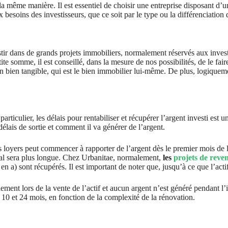
la même manière. Il est essentiel de choisir une entreprise disposant d’un
 besoins des investisseurs, que ce soit par le type ou la différenciation 
tir dans de grands projets immobiliers, normalement réservés aux invest
te somme, il est conseillé, dans la mesure de nos possibilités, de le fai
r un bien tangible, qui est le bien immobilier lui-même. De plus, logiqu
ticulier, les délais pour rentabiliser et récupérer l’argent investi est u
délais de sortie et comment il va générer de l’argent.
s loyers peut commencer à rapporter de l’argent dès le premier mois de l
pal sera plus longue. Chez Urbanitae, normalement,
les
projets de reve
y en a) sont récupérés. Il est important de noter que, jusqu’à ce que l’acti
quement lors de la vente de l’actif et aucun argent n’est généré pendant 
 10 et 24 mois, en fonction de la complexité de la rénovation.