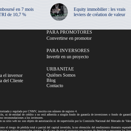
mboursé en 7 mois
Equity immobilier : les vrais
TRI de 10,7 %
leviers de création de valeur
PARA PROMOTORES
Convertirse en promotor
PARA INVERSORES
Invertir en un proyecto
URBANITAE
Quiénes Somos
a el inversor
Blog
 del Cliente
Contacto
izada y regulada por CNMV, inscrita con número de registro 4.
ni de entidad de crédito y no está adherida a ningún fondo de garantía de inversiones o fondo de gar
mo recomendaciones a los inversores.
tio web no son objeto de autorización ni de supervisión por la Comisión Nacional del Mercado de Valores n
mo el riesgo de pérdida total o parcial del capital invertido, la no obtención del rendimiento dinerario esperad
ra minimizar y mitigar potenciales riesgos. En el caso de que el promotor sea incapaz de devolver o remune