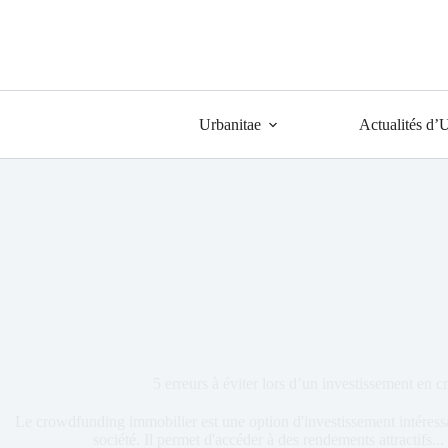
Urbanitae
Actualités d’
5 erreurs à éviter lors d’un investissement en
Le crowdfunding immobilier est une option d'investissement intéress
société. Il permet d'accéder à des rendements attractifs... 