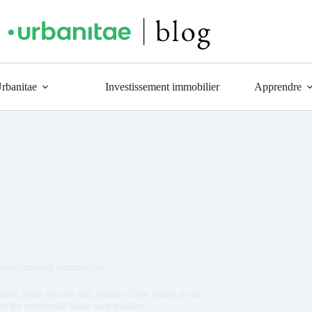
Urbanitae
Investissement immobilier
Apprendre
 crowdfunding immobilier
ante, mais encore méconnue d'une partie de la
si les erreurs de base sont évitées.