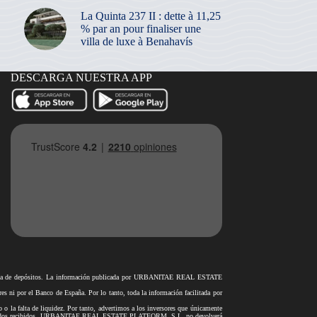
La Quinta 237 II : dette à 11,25
% par an pour finaliser une
villa de luxe à Benahavís
DESCARGA NUESTRA APP
antía de depósitos. La información publicada por URBANITAE REAL ESTATE
i por el Banco de España. Por lo tanto, toda la información facilitada por
o o la falta de liquidez. Por tanto, advertimos a los inversores que únicamente
rar los fondos recibidos, URBANITAE REAL ESTATE PLATFORM, S.L. no devolverá