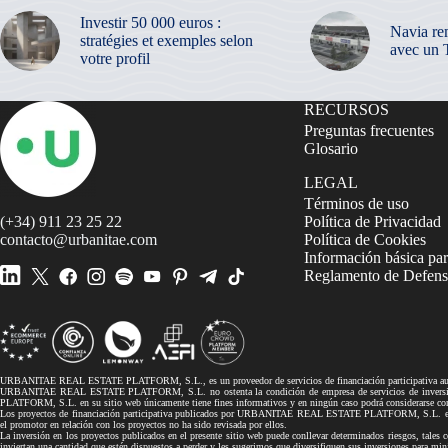
Investir 50 000 euros :
Navia re
stratégies et exemples selon
avec un 
votre profil
RECURSOS
Preguntas frecuentes
Glosario
LEGAL
Términos de uso
(+34) 911 23 25 22
Política de Privacidad
contacto@urbanitae.com
Política de Cookies
Información básica par
Reglamento de Defensa
URBANITAE REAL ESTATE PLATFORM, S.L., es un proveedor de servicios de financiación participativa autor
URBANITAE REAL ESTATE PLATFORM, S.L. no ostenta la condición de empresa de servicios de inversión, 
PLATFORM, S.L. en su sitio web únicamente tiene fines informativos y en ningún caso podrá considerarse co
Los proyectos de financiación participativa publicados por URBANITAE REAL ESTATE PLATFORM, S.L. en su si
el promotor en relación con los proyectos no ha sido revisada por ellos.
La inversión en los proyectos publicados en el presente sitio web puede conllevar determinados riesgos, tales co
inviertan una cantidad que estén dispuestos a perder y les sugerimos que diversifiquen sus inversiones pa