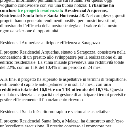
progetti, informando puntualmente sui risultati. Per questo oggi
vogliamo condividere con voi una buona notizia:
Urbanitae ha
concluso
tre progetti residenziali
: Residencial Arquerías,
Residencial Santa Inés e Santa Hortensia 58
. Nel complesso, questi
progetti hanno generato rendimenti positivi per i nostri investitori,
dimostrando l’efficacia della nostra strategia e il valore della nostra
rigorosa selezione di opportunità.
Residencial Arquerías: anticipo e efficienza a Saragozza
Il progetto Residencial Arquerías, situato a Saragozza, consisteva nella
concessione di un prestito allo sviluppatore per la realizzazione di un
edificio residenziale. La stima iniziale prevedeva una redditività totale
del 22%, con un TIR del 10,4% in un periodo di 24 mesi.
Alla fine, il progetto ha superato le aspettative in termini di tempistiche,
restituendo il capitale anticipatamente in soli 17 mesi, con
una
redditività totale del 16,9% e un TIR ottenuto del 10,7%
. Questo
risultato evidenzia la capacità del gestore di anticipare i tempi previsti e
gestire efficacemente il finanziamento ricevuto.
Residencial Santa Inés: ritorno rapido e vicino alle aspettative
Il progetto Residencial Santa Inés, a Malaga, ha dimostrato anch’esso
un’eccellente esecuzione. Il prestito concesso al promotore per