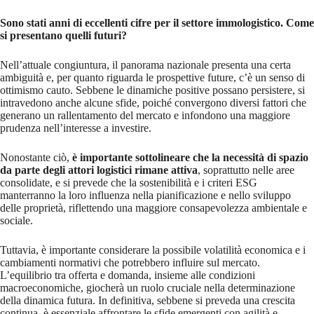
Sono stati anni di eccellenti cifre per il settore immologistico. Come
si presentano quelli futuri?
Nell’attuale congiuntura, il panorama nazionale presenta una certa
ambiguità e, per quanto riguarda le prospettive future, c’è un senso di
ottimismo cauto. Sebbene le dinamiche positive possano persistere, si
intravedono anche alcune sfide, poiché convergono diversi fattori che
generano un rallentamento del mercato e infondono una maggiore
prudenza nell’interesse a investire.
Nonostante ciò,
è importante sottolineare che la necessità di spazio
da parte degli attori logistici rimane attiva
, soprattutto nelle aree
consolidate, e si prevede che la sostenibilità e i criteri ESG
manterranno la loro influenza nella pianificazione e nello sviluppo
delle proprietà, riflettendo una maggiore consapevolezza ambientale e
sociale.
Tuttavia, è importante considerare la possibile volatilità economica e i
cambiamenti normativi che potrebbero influire sul mercato.
L’equilibrio tra offerta e domanda, insieme alle condizioni
macroeconomiche, giocherà un ruolo cruciale nella determinazione
della dinamica futura. In definitiva, sebbene si preveda una crescita
continua, è essenziale affrontare le sfide emergenti con agilità e