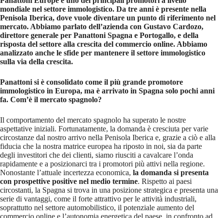
Panattoni Europe è uno dei principali promotori a livello
mondiale nel settore immologistico. Da tre anni è presente nella
Penisola Iberica, dove vuole diventare un punto di riferimento nel
mercato. Abbiamo parlato dell’azienda con Gustavo Cardozo,
direttore generale per Panattoni Spagna e Portogallo, e della
risposta del settore alla crescita del commercio online. Abbiamo
analizzato anche le sfide per mantenere il settore immologistico
sulla via della crescita.
Panattoni si è consolidato come il più grande promotore
immologistico in Europa, ma è arrivato in Spagna solo pochi anni
fa. Com’è il mercato spagnolo?
Il comportamento del mercato spagnolo ha superato le nostre
aspettative iniziali. Fortunatamente, la domanda è cresciuta per varie
circostanze dal nostro arrivo nella Penisola Iberica e, grazie a ciò e alla
fiducia che la nostra matrice europea ha riposto in noi, sia da parte
degli investitori che dei clienti, siamo riusciti a cavalcare l’onda
rapidamente e a posizionarci tra i promotori più attivi nella regione.
Nonostante l’attuale incertezza economica,
la domanda si presenta
con prospettive positive nel medio termine
. Rispetto ai paesi
circostanti, la Spagna si trova in una posizione strategica e presenta una
serie di vantaggi, come il forte attrattivo per le attività industriali,
soprattutto nel settore automobilistico, il potenziale aumento del
commercio online e l’autonomia energetica del paese, in confronto ad