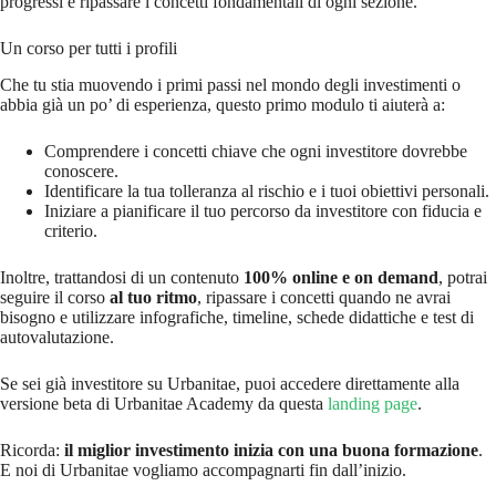
progressi e ripassare i concetti fondamentali di ogni sezione.
Un corso per tutti i profili
Che tu stia muovendo i primi passi nel mondo degli investimenti o
abbia già un po’ di esperienza, questo primo modulo ti aiuterà a:
Comprendere i concetti chiave che ogni investitore dovrebbe
conoscere.
Identificare la tua tolleranza al rischio e i tuoi obiettivi personali.
Iniziare a pianificare il tuo percorso da investitore con fiducia e
criterio.
Inoltre, trattandosi di un contenuto
100% online e on demand
, potrai
seguire il corso
al tuo ritmo
, ripassare i concetti quando ne avrai
bisogno e utilizzare infografiche, timeline, schede didattiche e test di
autovalutazione.
Se sei già investitore su Urbanitae, puoi accedere direttamente alla
versione beta di Urbanitae Academy da questa
landing page
.
Ricorda:
il miglior investimento inizia con una buona formazione
.
E noi di Urbanitae vogliamo accompagnarti fin dall’inizio.