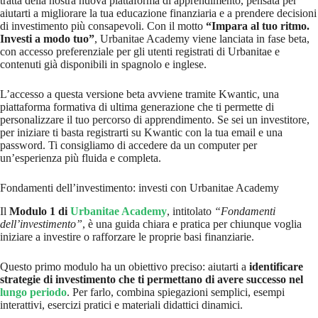
tratta della nostra nuova piattaforma di apprendimento, pensata per
aiutarti a migliorare la tua educazione finanziaria e a prendere decisioni
di investimento più consapevoli. Con il motto
“Impara al tuo ritmo.
Investi a modo tuo”
, Urbanitae Academy viene lanciata in fase beta,
con accesso preferenziale per gli utenti registrati di Urbanitae e
contenuti già disponibili in spagnolo e inglese.
L’accesso a questa versione beta avviene tramite Kwantic, una
piattaforma formativa di ultima generazione che ti permette di
personalizzare il tuo percorso di apprendimento. Se sei un investitore,
per iniziare ti basta registrarti su Kwantic con la tua email e una
password. Ti consigliamo di accedere da un computer per
un’esperienza più fluida e completa.
Fondamenti dell’investimento: investi con Urbanitae Academy
Il
Modulo 1 di
Urbanitae Academy
, intitolato
“Fondamenti
dell’investimento”
, è una guida chiara e pratica per chiunque voglia
iniziare a investire o rafforzare le proprie basi finanziarie.
Questo primo modulo ha un obiettivo preciso: aiutarti a
identificare
strategie di investimento che ti permettano di avere successo nel
lungo periodo
. Per farlo, combina spiegazioni semplici, esempi
interattivi, esercizi pratici e materiali didattici dinamici.