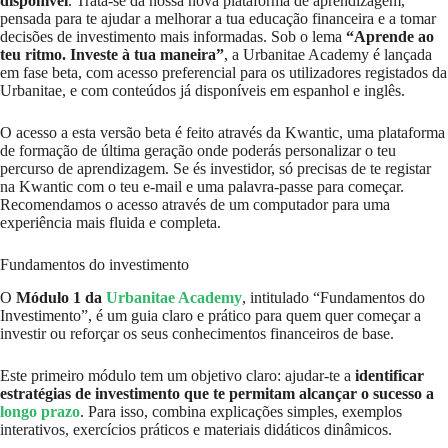
disponível
. Trata-se da nossa nova plataforma de aprendizagem,
pensada para te ajudar a melhorar a tua educação financeira e a tomar
decisões de investimento mais informadas. Sob o lema
“Aprende ao
teu ritmo. Investe à tua maneira”
, a Urbanitae Academy é lançada
em fase beta, com acesso preferencial para os utilizadores registados da
Urbanitae, e com conteúdos já disponíveis em espanhol e inglês.
O acesso a esta versão beta é feito através da Kwantic, uma plataforma
de formação de última geração onde poderás personalizar o teu
percurso de aprendizagem. Se és investidor, só precisas de te registar
na Kwantic com o teu e-mail e uma palavra-passe para começar.
Recomendamos o acesso através de um computador para uma
experiência mais fluida e completa.
Fundamentos do investimento
O
Módulo 1 da
Urbanitae Academy
, intitulado “Fundamentos do
Investimento”, é um guia claro e prático para quem quer começar a
investir ou reforçar os seus conhecimentos financeiros de base.
Este primeiro módulo tem um objetivo claro: ajudar-te a
identificar
estratégias de investimento que te permitam alcançar o sucesso a
longo prazo
. Para isso, combina explicações simples, exemplos
interativos, exercícios práticos e materiais didáticos dinâmicos.