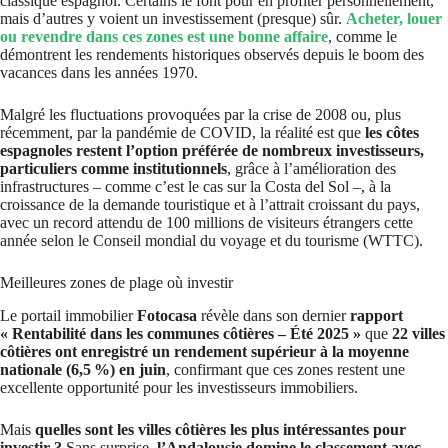
classique espagnol. Certains le font pour en profiter personnellement,
mais d’autres y voient un investissement (presque) sûr.
Acheter, louer
ou revendre dans ces zones est une bonne affaire
, comme le
démontrent les rendements historiques observés depuis le boom des
vacances dans les années 1970.
Malgré les fluctuations provoquées par la crise de 2008 ou, plus
récemment, par la pandémie de COVID, la réalité est que
les côtes
espagnoles restent l’option préférée de nombreux investisseurs,
particuliers comme institutionnels
, grâce à l’amélioration des
infrastructures – comme c’est le cas sur la Costa del Sol –, à la
croissance de la demande touristique et à l’attrait croissant du pays,
avec un record attendu de 100 millions de visiteurs étrangers cette
année selon le Conseil mondial du voyage et du tourisme (WTTC).
Meilleures zones de plage où investir
Le portail immobilier
Fotocasa
révèle dans son dernier
rapport
« Rentabilité dans les communes côtières – Été 2025 »
que
22 villes
côtières ont enregistré un rendement supérieur à la moyenne
nationale (6,5 %) en juin
, confirmant que ces zones restent une
excellente opportunité pour les investisseurs immobiliers.
Mais
quelles sont les villes côtières les plus intéressantes pour
investir ?
Sans surprise,
l’Andalousie domine le classement avec