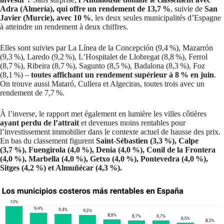
Adra (Almería), qui offre un rendement de 13,7 %
, suivie de
San
Javier (Murcie), avec 10 %
, les deux seules municipalités d’Espagne
à atteindre un rendement à deux chiffres.
Elles sont suivies par La Línea de la Concepción (9,4 %), Mazarrón
(9,3 %), Laredo (9,2 %), L’Hospitalet de Llobregat (8,8 %), Ferrol
(8,7 %), Ribeira (8,7 %), Sagunto (8,5 %), Badalona (8,3 %), Foz
(8,1 %) –
toutes affichant un rendement supérieur à 8 % en juin
.
On trouve aussi Mataró, Cullera et Algeciras, toutes trois avec un
rendement de 7,7 %.
À l’inverse, le rapport met également en lumière les villes côtières
ayant perdu de l’attrait
et devenues moins rentables pour
l’investissement immobilier dans le contexte actuel de hausse des prix.
En bas du classement figurent
Saint-Sébastien (3,3 %), Calpe
(3,7 %), Fuengirola (4,0 %), Denia (4,0 %), Conil de la Frontera
(4,0 %), Marbella (4,0 %), Getxo (4,0 %), Pontevedra (4,0 %),
Sitges (4,2 %) et Almuñécar (4,3 %).