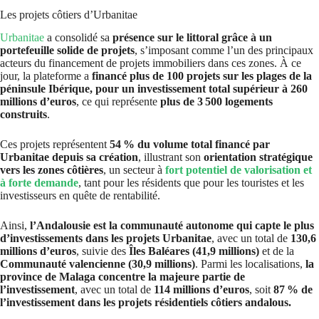
Les projets côtiers d’Urbanitae
Urbanitae
a consolidé sa
présence sur le littoral grâce à un
portefeuille solide de projets
, s’imposant comme l’un des principaux
acteurs du financement de projets immobiliers dans ces zones. À ce
jour, la plateforme a
financé plus de 100 projets sur les plages de la
péninsule Ibérique, pour un investissement total supérieur à 260
millions d’euros
, ce qui représente
plus de 3 500 logements
construits
.
Ces projets représentent
54 % du volume total financé par
Urbanitae depuis sa création
, illustrant son
orientation stratégique
vers les zones côtières
, un secteur à
fort potentiel de valorisation et
à forte demande
, tant pour les résidents que pour les touristes et les
investisseurs en quête de rentabilité.
Ainsi,
l’Andalousie est la communauté autonome qui capte le plus
d’investissements dans les projets Urbanitae
, avec un total de
130,6
millions d’euros
, suivie des
Îles Baléares (41,9 millions)
et de la
Communauté valencienne (30,9 millions)
. Parmi les localisations,
la
province de Malaga concentre la majeure partie de
l’investissement
, avec un total de
114 millions d’euros
, soit
87 % de
l’investissement dans les projets résidentiels côtiers andalous.