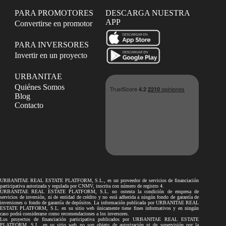
PARA PROMOTORES
DESCARGA NUESTRA
APP
Convertirse en promotor
PARA INVERSORES
Invertir en un proyecto
URBANITAE
Quiénes Somos
Blog
Contacto
URBANITAE REAL ESTATE PLATFORM, S.L., es un proveedor de servicios de financiación
participativa autorizada y regulada por CNMV, inscrita con número de registro 4.
URBANITAE REAL ESTATE PLATFORM, S.L. no ostenta la condición de empresa de
servicios de inversión, ni de entidad de crédito y no está adherida a ningún fondo de garantía de
inversiones o fondo de garantía de depósitos. La información publicada por URBANITAE REAL
ESTATE PLATFORM, S.L. en su sitio web únicamente tiene fines informativos y en ningún
caso podrá considerarse como recomendaciones a los inversores.
Los proyectos de financiación participativa publicados por URBANITAE REAL ESTATE
PLATFORM, S.L. en su sitio web no son objeto de autorización ni de supervisión por la