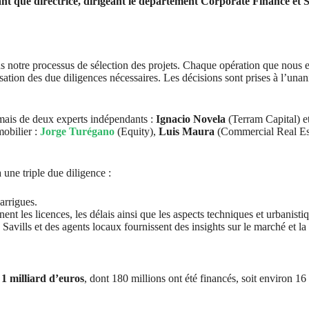
ant que directrice, dirigeant le département Corporate Finance et 
 notre processus de sélection des projets. Chaque opération que nous 
sation des due diligences nécessaires. Les décisions sont prises à l’unanim
mais de deux experts indépendants :
Ignacio Novela
(Terram Capital) e
mobilier :
Jorge Turégano
(Equity),
Luis Maura
(Commercial Real Es
 une triple due diligence :
arrigues.
 les licences, les délais ainsi que les aspects techniques et urbanistiq
avills et des agents locaux fournissent des insights sur le marché et la
 1 milliard d’euros
, dont 180 millions ont été financés, soit environ 16