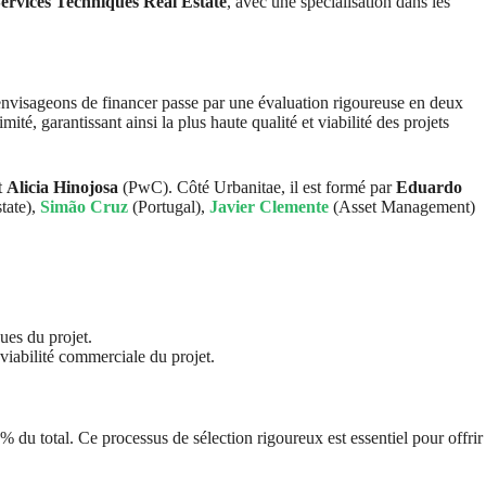
Services Techniques Real Estate
, avec une spécialisation dans les
envisageons de financer passe par une évaluation rigoureuse en deux
ité, garantissant ainsi la plus haute qualité et viabilité des projets
t
Alicia Hinojosa
(PwC). Côté Urbanitae, il est formé par
Eduardo
tate),
Simão Cruz
(Portugal),
Javier Clemente
(Asset Management)
ues du projet.
 viabilité commerciale du projet.
 % du total. Ce processus de sélection rigoureux est essentiel pour offrir