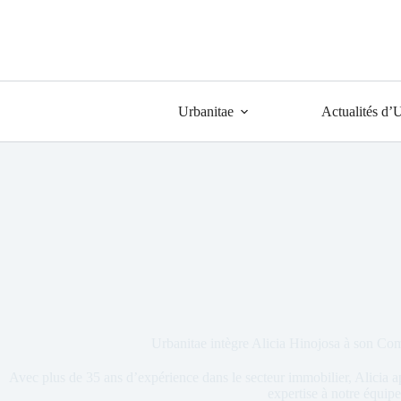
Urbanitae
Actualités d’
Urbanitae intègre Alicia Hinojosa à son Com
Avec plus de 35 ans d’expérience dans le secteur immobilier, Alicia a
expertise à notre équipe