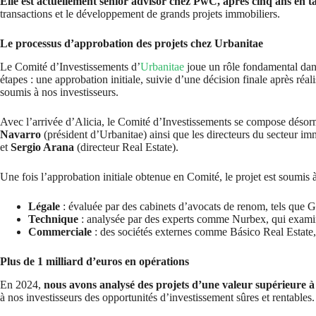
Elle est actuellement senior advisor chez PwC, après cinq ans en t
transactions et le développement de grands projets immobiliers.
Le processus d’approbation des projets chez Urbanitae
Le Comité d’Investissements d’
Urbanitae
joue un rôle fondamental dans
étapes : une approbation initiale, suivie d’une décision finale après réali
soumis à nos investisseurs.
Avec l’arrivée d’Alicia, le Comité d’Investissements se compose désor
Navarro
(président d’Urbanitae) ainsi que les directeurs du secteur im
et
Sergio Arana
(directeur Real Estate).
Une fois l’approbation initiale obtenue en Comité, le projet est soumis à
Légale
: évaluée par des cabinets d’avocats de renom, tels que G
Technique
: analysée par des experts comme Nurbex, qui examinent
Commerciale
: des sociétés externes comme Básico Real Estate, S
Plus de 1 milliard d’euros en opérations
En 2024,
nous avons analysé des projets d’une valeur supérieure à
à nos investisseurs des opportunités d’investissement sûres et rentables.