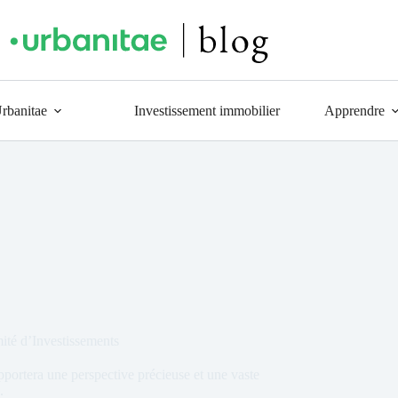
Urbanitae
Investissement immobilier
Apprendre
ité d’Investissements
pportera une perspective précieuse et une vaste
.