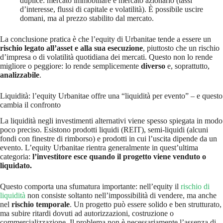
duplice: mercato immobiliare e mercato azionario (tassi
d’interesse, flussi di capitale e volatilità). È possibile uscire
domani, ma al prezzo stabilito dal mercato.
La conclusione pratica è che l’equity di Urbanitae tende a essere un
rischio legato all’asset e alla sua esecuzione
, piuttosto che un rischio
d’impresa o di volatilità quotidiana dei mercati. Questo non lo rende
migliore o peggiore: lo rende semplicemente
diverso
e, soprattutto,
analizzabile
.
Liquidità: l’equity Urbanitae offre una “liquidità per evento” – e questo
cambia il confronto
La liquidità negli investimenti alternativi viene spesso spiegata in modo
poco preciso. Esistono prodotti liquidi (REIT), semi-liquidi (alcuni
fondi con finestre di rimborso) e prodotti in cui l’uscita dipende da un
evento. L’equity Urbanitae rientra generalmente in quest’ultima
categoria:
l’investitore esce quando il progetto viene venduto o
liquidato.
Questo comporta una sfumatura importante: nell’equity il
rischio di
liquidità
non consiste soltanto nell’impossibilità di vendere, ma anche
nel
rischio temporale
. Un progetto può essere solido e ben strutturato,
ma subire ritardi dovuti ad autorizzazioni, costruzione o
commercializzazione. Il problema non è necessariamente l’assenza di