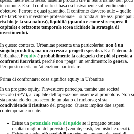
spesso mette nello stesso insieme prodotti che in realtà hanno ben poco
in comune. E se il confronto si basa esclusivamente sul rendimento
obiettivo, l’errore è quasi garantito. Il confronto davvero utile – quello
che farebbe un investitore professionale – si fonda su tre assi principali:
rischio (e la sua natura), liquidità (quando e come si recupera il
capitale) e orizzonte temporale (cosa richiede la strategia di
investimento).
In questo contesto, Urbanitae presenta una particolarità:
non è un
singolo prodotto, ma un accesso a progetti specifici.
E all’interno di
Urbanitae,
l’
equity
è probabilmente la categoria che più si presta a
confronti fuorvianti
, perché non “paga” un rendimento:
lo genera
.
Per questo merita un’attenzione particolare.
Prima di confrontare: cosa significa equity in Urbanitae
In un progetto equity, l’investitore partecipa, tramite una società
veicolo (SPV), al capitale dell’operazione insieme al promotore. Non si
sta prestando denaro secondo un piano di rimborso; si sta
condividendo il risultato
del progetto. Questo implica due aspetti
contemporaneamente:
Esiste un
potenziale reale di upside
se il progetto ottiene
risultati migliori del previsto (vendite, costi, tempistiche o exit).
Esistono anche
più variabili aperte
: un aumento dei costi di