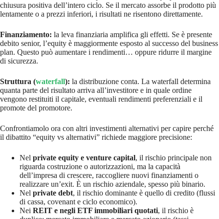
chiusura positiva dell’intero ciclo. Se il mercato assorbe il prodotto più
lentamente o a prezzi inferiori, i risultati ne risentono direttamente.
Finanziamento:
la leva finanziaria amplifica gli effetti. Se è presente
debito senior, l’equity è maggiormente esposto al successo del business
plan. Questo può aumentare i rendimenti… oppure ridurre il margine
di sicurezza.
Struttura (
waterfall
):
la distribuzione conta. La waterfall determina
quanta parte del risultato arriva all’investitore e in quale ordine
vengono restituiti il capitale, eventuali rendimenti preferenziali e il
promote del promotore.
Confrontiamolo ora con altri investimenti alternativi per capire perché
il dibattito “equity vs alternativi” richiede maggiore precisione:
Nel
private equity e venture capital
, il rischio principale non
riguarda costruzione o autorizzazioni, ma la capacità
dell’impresa di crescere, raccogliere nuovi finanziamenti o
realizzare un’exit. È un rischio aziendale, spesso più binario.
Nel
private debt
, il rischio dominante è quello di credito (flussi
di cassa, covenant e ciclo economico).
Nei
REIT e negli ETF immobiliari quotati
, il rischio è