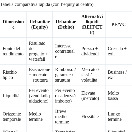
Tabella comparativa rapida (con l’equity al centro)
Alternativi
Dimension
Urbanitae
Urbanitae
liquidi
PE/VC
e
(Equity)
(Debito)
(REIT/ET
F)
Risultato
Interesse
Fonte del
del
Prezzo +
Crescita +
contrattual
rendimento
progetto +
dividendi
exit
e
waterfall
Esecuzione
Rimborso /
Mercato /
Rischio
Business /
+ mercato
garanzie /
tassi /
tipico
exit
+ struttura
struttura
volatilità
Per evento
Per evento
Elevata
Molto
Liquidità
(vendita/liq
(scadenza/r
(mercato)
bassa
uidazione)
imborso)
Breve-
Orizzonte
Medio
Lungo
medio
Flessibile
temporale
termine
termine
termine