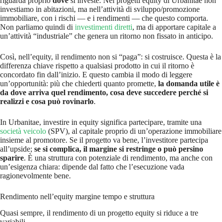
riguarda proprio
dove
si investe. Nei progetti equity di Urbanitae non
investiamo in abitazioni, ma nell’attività di sviluppo/promozione
immobiliare, con i rischi — e i rendimenti — che questo comporta.
Non parliamo quindi di
investimenti diretti
, ma di apportare capitale a
un’attività “industriale” che genera un ritorno non fissato in anticipo.
Così, nell’equity, il rendimento non si “paga”: si costruisce. Questa è la
differenza chiave rispetto a qualsiasi prodotto in cui il ritorno è
concordato fin dall’inizio. E questo cambia il modo di leggere
un’opportunità: più che chiederti quanto promette,
la domanda utile è
da dove arriva quel rendimento, cosa deve succedere perché si
realizzi e cosa può rovinarlo
.
In Urbanitae, investire in equity significa partecipare, tramite una
società veicolo
(SPV), al capitale proprio di un’operazione immobiliare
insieme al promotore. Se il progetto va bene, l’investitore partecipa
all’upside;
se si complica, il margine si restringe o può persino
sparire
. È una struttura con potenziale di rendimento, ma anche con
un’esigenza chiara: dipende dal fatto che l’esecuzione vada
ragionevolmente bene.
Rendimento nell’equity margine tempo e struttura
Quasi sempre, il rendimento di un progetto equity si riduce a tre
variabili.