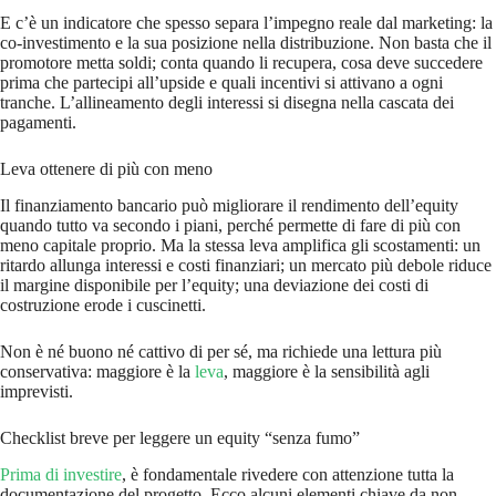
E c’è un indicatore che spesso separa l’impegno reale dal marketing: la
co-investimento e la sua posizione nella distribuzione. Non basta che il
promotore metta soldi; conta quando li recupera, cosa deve succedere
prima che partecipi all’upside e quali incentivi si attivano a ogni
tranche. L’allineamento degli interessi si disegna nella cascata dei
pagamenti.
Leva ottenere di più con meno
Il finanziamento bancario può migliorare il rendimento dell’equity
quando tutto va secondo i piani, perché permette di fare di più con
meno capitale proprio. Ma la stessa leva amplifica gli scostamenti: un
ritardo allunga interessi e costi finanziari; un mercato più debole riduce
il margine disponibile per l’equity; una deviazione dei costi di
costruzione erode i cuscinetti.
Non è né buono né cattivo di per sé, ma richiede una lettura più
conservativa: maggiore è la
leva
, maggiore è la sensibilità agli
imprevisti.
Checklist breve per leggere un equity “senza fumo”
Prima di investire
, è fondamentale rivedere con attenzione tutta la
documentazione del progetto. Ecco alcuni elementi chiave da non