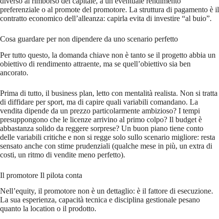
diverso al rimborso del capitale, a un eventuale rendimento
preferenziale o al promote del promotore. La struttura di pagamento è il
contratto economico dell’alleanza: capirla evita di investire “al buio”.
Cosa guardare per non dipendere da uno scenario perfetto
Per tutto questo, la domanda chiave non è tanto se il progetto abbia un
obiettivo di rendimento attraente, ma se quell’obiettivo sia ben
ancorato.
Prima di tutto, il business plan, letto con mentalità realista. Non si tratta
di diffidare per sport, ma di capire quali variabili comandano. La
vendita dipende da un prezzo particolarmente ambizioso? I tempi
presuppongono che le licenze arrivino al primo colpo? Il budget è
abbastanza solido da reggere sorprese? Un buon piano tiene conto
delle variabili critiche e non si regge solo sullo scenario migliore: resta
sensato anche con stime prudenziali (qualche mese in più, un extra di
costi, un ritmo di vendite meno perfetto).
Il promotore Il pilota conta
Nell’equity, il promotore non è un dettaglio: è il fattore di esecuzione.
La sua esperienza, capacità tecnica e disciplina gestionale pesano
quanto la location o il prodotto.