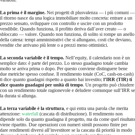
La prima è il margine.
Nei progetti di plusvalenza — i più comuni —
il ritorno nasce da una logica immobiliare molto concreta: entrare a un
prezzo sensato, sviluppare con controllo e uscire con un prodotto
vendibile. Quando funziona, il profitto deriva dall’aver creato — o
sbloccato — valore. Quando non funziona, di solito si rompe un anello
della catena: tempi amministrativi che si allungano, costi che deviano,
vendite che arrivano più lente o a prezzi meno ottimistici.
La seconda variabile è il tempo.
Nell’equity, il calendario non è un
semplice dato: è parte del prezzo. Lo stesso guadagno totale cambia
molto se arriva prima o dopo. Per questo conviene distinguere bene
due metriche spesso confuse. Il rendimento totale (CoC, cash-on-cash)
ti dice quanto guadagni rispetto a quanto hai investito;
l’IRR (TIR) ti
dice quanto guadagni per unità di tempo
. Un progetto può chiudere
con un rendimento totale ragionevole e deludere comunque sull’IRR se
la durata si allunga.
La terza variabile è la struttura
, e qui entra una parola che merita
attenzione:
waterfall
(cascata di distribuzione). Il rendimento non
dipende solo da quanto guadagna il progetto, ma da come quel risultato
viene ripartito. Due operazioni con numeri simili possono finire per
dare rendimenti diversi all’investitore se la cascata dà priorità in modo