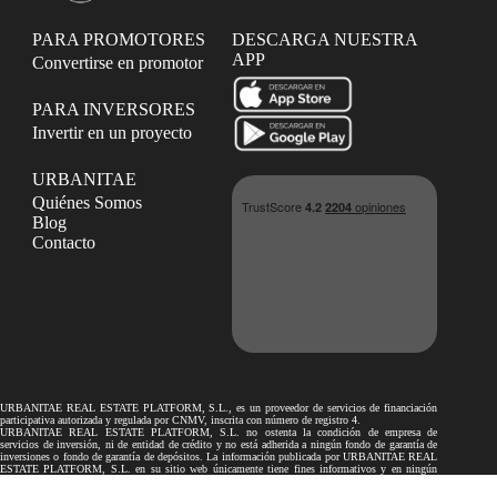
PARA PROMOTORES
DESCARGA NUESTRA
APP
Convertirse en promotor
PARA INVERSORES
Invertir en un proyecto
URBANITAE
Quiénes Somos
Blog
Contacto
URBANITAE REAL ESTATE PLATFORM, S.L., es un proveedor de servicios de financiación
participativa autorizada y regulada por CNMV, inscrita con número de registro 4.
URBANITAE REAL ESTATE PLATFORM, S.L. no ostenta la condición de empresa de
servicios de inversión, ni de entidad de crédito y no está adherida a ningún fondo de garantía de
inversiones o fondo de garantía de depósitos. La información publicada por URBANITAE REAL
ESTATE PLATFORM, S.L. en su sitio web únicamente tiene fines informativos y en ningún
caso podrá considerarse como recomendaciones a los inversores.
Los proyectos de financiación participativa publicados por URBANITAE REAL ESTATE