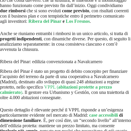
ciò che conta davvero: che la struttura, le milestone e il monitoraggio
hanno funzionato come previsto fin dall’inizio. Oggi condividiamo
due rimborsi
che si sono evoluti
come previsto
, con risultati coerenti
con il business plan e con tempistiche entro il perimetro comunicato
agli investitori:
Ribera del Pinar
e
Los Fresnos
.
Anche se riuniamo entrambi i rimborsi in un unico articolo, si tratta di
progetti indipendenti
, con dinamiche diverse. Per questo, di seguito li
analizziamo separatamente: in cosa consisteva ciascuno e com’è
avvenuta la chiusura.
Ribera del Pinar: edilizia convenzionata a Navalcarnero
Ribera del Pinar è stato un progetto di debito concepito per finanziare
l’acquisto del terreno da parte di una cooperativa a Navalcarnero
(Madrid), destinato allo sviluppo di quasi 248 abitazioni a regime
protetto, nello specifico
VPPL (
abitazioni protette a prezzo
calmierato
)
. Il gestore era Urbanismo y Gestión, con una traiettoria di
oltre 4.000 abitazioni consegnate.
Questo dettaglio è rilevante perché il VPPL risponde a un’esigenza
particolarmente evidente nel mercato di Madrid:
case accessibili
di
dimensione familiare
. È, per così dire, un “secondo livello” all’interno
dell’edilizia protetta: mantiene un prezzo limitato, ma consente
tipologie più ampie
, pensate per nuclei che necessitano di più spazio.