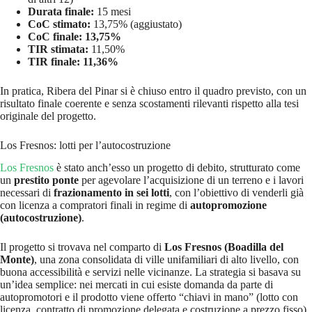
Durata finale:
15 mesi
CoC stimato:
13,75% (aggiustato)
CoC finale: 13,75%
TIR stimata:
11,50%
TIR finale: 11,36%
In pratica, Ribera del Pinar si è chiuso entro il quadro previsto, con un
risultato finale coerente e senza scostamenti rilevanti rispetto alla tesi
originale del progetto.
Los Fresnos: lotti per l’autocostruzione
Los Fresnos
è stato anch’esso un progetto di debito, strutturato come
un
prestito ponte
per agevolare l’acquisizione di un terreno e i lavori
necessari di
frazionamento in sei lotti
, con l’obiettivo di venderli già
con licenza a compratori finali in regime di
autopromozione
(autocostruzione)
.
Il progetto si trovava nel comparto di
Los Fresnos (Boadilla del
Monte)
, una zona consolidata di ville unifamiliari di alto livello, con
buona accessibilità e servizi nelle vicinanze. La strategia si basava su
un’idea semplice: nei mercati in cui esiste domanda da parte di
autopromotori e il prodotto viene offerto “chiavi in mano” (lotto con
licenza, contratto di promozione delegata e costruzione a prezzo fisso),