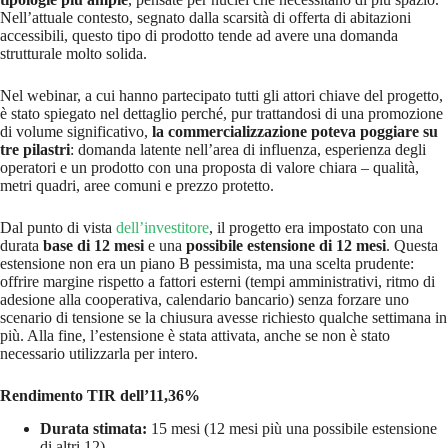
Nell’attuale contesto, segnato dalla scarsità di offerta di abitazioni
accessibili, questo tipo di prodotto tende ad avere una domanda
strutturale molto solida.
Nel webinar, a cui hanno partecipato tutti gli attori chiave del progetto,
è stato spiegato nel dettaglio perché, pur trattandosi di una promozione
di volume significativo,
la commercializzazione poteva poggiare su
tre pilastri
: domanda latente nell’area di influenza, esperienza degli
operatori e un prodotto con una proposta di valore chiara – qualità,
metri quadri, aree comuni e prezzo protetto.
Dal punto di vista
dell’investitore
, il progetto era impostato con una
durata
base di 12 mesi
e una
possibile estensione di 12 mesi
. Questa
estensione non era un piano B pessimista, ma una scelta prudente:
offrire margine rispetto a fattori esterni (tempi amministrativi, ritmo di
adesione alla cooperativa, calendario bancario) senza forzare uno
scenario di tensione se la chiusura avesse richiesto qualche settimana in
più. Alla fine, l’estensione è stata attivata, anche se non è stato
necessario utilizzarla per intero.
Rendimento TIR dell’11,36%
Durata stimata:
15 mesi (12 mesi più una possibile estensione
di altri 12)