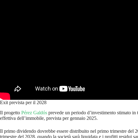
Exit prevista per il 2028
Il progetto
Pérez Galdós
prevede un periodo d’investimento stimato in t
effettiva dell’immobile, prevista per gennaio 2025.
Il primo dividendo dovrebbe essere distribuito nel primo trimestre del 2
trimestre del 2028, quando la società sarà liquidata e i profitti residui sar