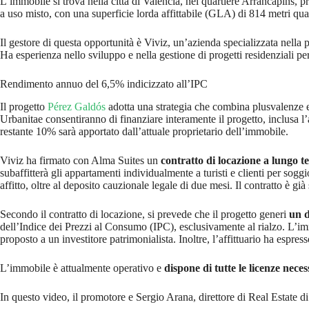
L’immobile si trova nella città di Valencia, nel quartiere Arrancapins, 
a uso misto, con una superficie lorda affittabile (GLA) di 814 metri quadr
Il gestore di questa opportunità è Viviz, un’azienda specializzata nella
Ha esperienza nello sviluppo e nella gestione di progetti residenziali pe
Rendimento annuo del 6,5% indicizzato all’IPC
Il progetto
Pérez Galdós
adotta una strategia che combina plusvalenze e r
Urbanitae consentiranno di finanziare interamente il progetto, inclusa l
restante 10% sarà apportato dall’attuale proprietario dell’immobile.
Viviz ha firmato con Alma Suites un
contratto di locazione a lungo t
subaffitterà gli appartamenti individualmente a turisti e clienti per sog
affitto, oltre al deposito cauzionale legale di due mesi. Il contratto è già
Secondo il contratto di locazione, si prevede che il progetto generi
un 
dell’Indice dei Prezzi al Consumo (IPC), esclusivamente al rialzo. L’imm
proposto a un investitore patrimonialista. Inoltre, l’affittuario ha espre
L’immobile è attualmente operativo e
dispone di tutte le licenze neces
In questo video, il promotore e Sergio Arana, direttore di Real Estate d