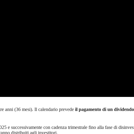
re anni (36 mesi). Il calendario prevede
il pagamento di un dividendo 
025 e successivamente con cadenza trimestrale fino alla fase di disinvest
anno distribuiti agli investitori.