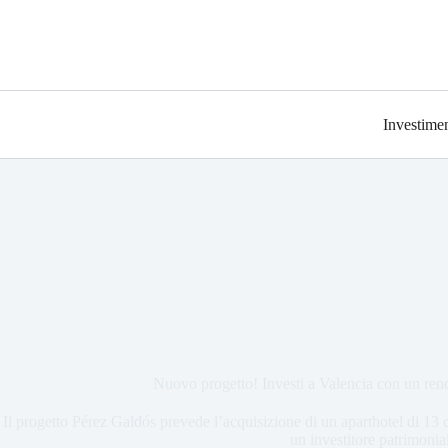
Investimen
Nuovo progetto! Investi a Valencia con un re
Il progetto Pérez Galdós prevede l’acquisizione di un aparthotel di 13 c
un investitore patrimonia