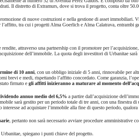
precisamente al numero 52 di Avenida Pérez Galdós. È composto da otto pro
ati. Il distretto di Extramurs, dove si trova il progetto, conta oltre 50.
 promozione di nuove costruzioni e nella gestione di asset immobiliari. 
r l’affitto, tra cui i progetti Alma Goerlich e Alma Calatrava, entrambi g
endite, attraverso una partnership con il promotore per l’acquisizione, la
’acquisizione dell’immobile. La quota degli investitori di Urbanitae sarà
ermine di 10 anni
, con un obbligo iniziale di 5 anni, rinnovabile per al
giorni brevi e medi, rispettando l’affitto concordato. Come garanzia, l’op
 stato firmato e
gli affitti inizieranno a maturare al momento dell’acq
dividendo annuo medio del 6,5%
a partire dall’acquisizione dell’imm
obile sarà gestito per un periodo totale di tre anni, con una finestra d
sso interesse ad acquistare l’immobile alla fine di questo periodo, qualor
sarie
, pertanto non sarà necessario avviare procedure amministrative c
i Urbanitae, spiegano i punti chiave del progetto.