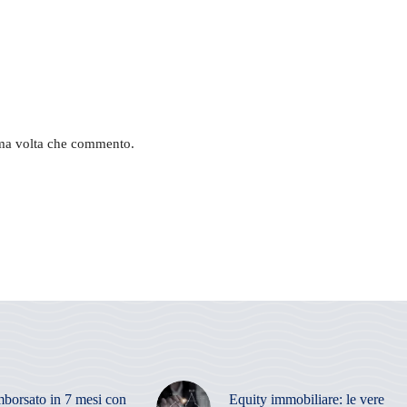
sima volta che commento.
mborsato in 7 mesi con
Equity immobiliare: le vere