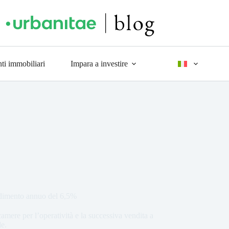
ti immobiliari
Impara a investire
ndimento annuo del 6,5%
amere per l’operatività e la successiva vendita a
le.