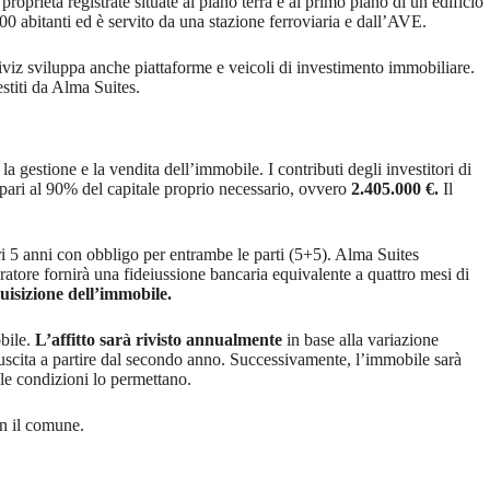
prietà registrate situate al piano terra e al primo piano di un edificio
000 abitanti ed è servito da una stazione ferroviaria e dall’AVE.
Viviz sviluppa anche piattaforme e veicoli di investimento immobiliare.
estiti da Alma Suites.
 gestione e la vendita dell’immobile. I contributi degli investitori di
 pari al 90% del capitale proprio necessario, ovvero
2.405.000 €.
Il
tri 5 anni con obbligo per entrambe le parti (5+5). Alma Suites
eratore fornirà una fideiussione bancaria equivalente a quattro mesi di
uisizione dell’immobile.
obile.
L’affitto sarà rivisto annualmente
in base alla variazione
i uscita a partire dal secondo anno. Successivamente, l’immobile sarà
a le condizioni lo permettano.
on il comune.