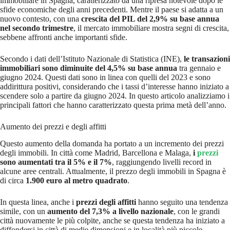
immobiliare in Spagna, caratterizzato da una ripresa notevole dopo le
sfide economiche degli anni precedenti. Mentre il paese si adatta a un
nuovo contesto, con una
crescita del PIL del 2,9% su base annua
nel secondo trimestre
, il mercato immobiliare mostra segni di crescita,
sebbene affronti anche importanti sfide.
Secondo i dati dell’Istituto Nazionale di Statistica (INE),
le transazioni
immobiliari sono diminuite del 4,5% su base annua
tra gennaio e
giugno 2024. Questi dati sono in linea con quelli del 2023 e sono
addirittura positivi, considerando che i tassi d’interesse hanno iniziato a
scendere solo a partire da giugno 2024. In questo articolo analizziamo i
principali fattori che hanno caratterizzato questa prima metà dell’anno.
Aumento dei prezzi e degli affitti
Questo aumento della domanda ha portato a un incremento dei prezzi
degli immobili. In città come Madrid, Barcellona e Malaga,
i
prezzi
sono aumentati tra il 5% e il 7%
, raggiungendo livelli record in
alcune aree centrali. Attualmente, il prezzo degli immobili in Spagna è
di circa
1.900 euro al metro quadrato
.
In questa linea, anche i
prezzi degli affitti
hanno seguito una tendenza
simile, con un
aumento del 7,3% a livello nazionale
, con le grandi
città nuovamente le più colpite, anche se questa tendenza ha iniziato a
diffondersi in città di medie dimensioni e in località più piccole.