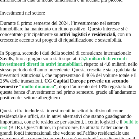
Investimenti nel settore
Durante il primo semestre del 2024, l’investimento nel settore
immobiliare ha mantenuto un ritmo positivo. Questo interesse si è
concentrato principalmente su
attivi logistici e residenziali
, con un
crescente accento sui progetti di riqualificazione e sostenibilità.
In Spagna, secondo i dati della società di consulenza internazionale
Savills, fino a giugno sono stati superati i
5,5 miliardi di euro di
investimenti diretti in attivi immobiliari
, rispetto ai 4,8 miliardi nello
stesso periodo dell’anno precedente. Questa crescita è stata guidata da
investitori istituzionali, che rappresentano il 46% del volume totale e il
25% delle transazioni.
CG Capital Europe prevede un secondo
semestre “
molto dinamico
“
, dopo l’aumento del 13% registrato da
questa banca d’investimento nel primo semestre, grazie all’andamento
positivo del settore alberghiero.
Questa cifra include sia investimenti in settori tradizionali come
residenziale e uffici, sia in attivi alternativi che stanno guadagnando
importanza, come le residenze per studenti, i centri logistici e il
build to
rent
(BTR). Quest’ultimo, in particolare, ha attirato l’attenzione di
grandi fondi internazionali che vedono nell’affitto residenziale una
soluzione alla crescente domanda e un’opportunità per diversificare il