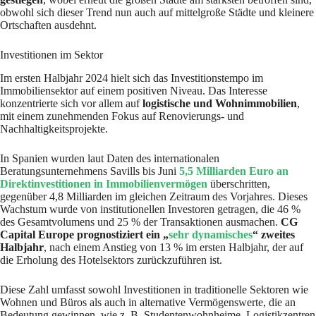
obwohl sich dieser Trend nun auch auf mittelgroße Städte und kleinere
Ortschaften ausdehnt.
Investitionen im Sektor
Im ersten Halbjahr 2024 hielt sich das Investitionstempo im
Immobiliensektor auf einem positiven Niveau. Das Interesse
konzentrierte sich vor allem auf
logistische und Wohnimmobilien
,
mit einem zunehmenden Fokus auf Renovierungs- und
Nachhaltigkeitsprojekte.
In Spanien wurden laut Daten des internationalen
Beratungsunternehmens Savills bis Juni
5,5 Milliarden Euro an
Direktinvestitionen in Immobilienvermögen
überschritten,
gegenüber 4,8 Milliarden im gleichen Zeitraum des Vorjahres. Dieses
Wachstum wurde von institutionellen Investoren getragen, die 46 %
des Gesamtvolumens und 25 % der Transaktionen ausmachen.
CG
Capital Europe prognostiziert ein „
sehr dynamisches
“ zweites
Halbjahr
, nach einem Anstieg von 13 % im ersten Halbjahr, der auf
die Erholung des Hotelsektors zurückzuführen ist.
Diese Zahl umfasst sowohl Investitionen in traditionelle Sektoren wie
Wohnen und Büros als auch in alternative Vermögenswerte, die an
Bedeutung gewinnen, wie z. B. Studentenwohnheime, Logistikzentren