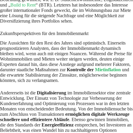
und „
Build to Rent
“ (BTR). Letzteres hat insbesondere das Interesse
großer internationaler Fonds geweckt, die im Wohnungsbau zur Miete
eine Lösung für die steigende Nachfrage und eine Möglichkeit zur
Diversifizierung ihres Portfolios sehen.
Zukunftsperspektiven für den Immobilienmarkt
Die Aussichten für den Rest des Jahres sind optimistisch. Einerseits
prognostizieren Analysten, dass der Immobilienmarkt dynamisch
bleiben wird, wenn auch mit einigen Nuancen. Während die Preise für
Wohnimmobilien und Mieten weiter steigen werden, deuten einige
Experten darauf hin, dass diese Anstiege aufgrund mehrerer Faktoren,
darunter staatliche Maßnahmen zur
Kontrolle der
Mietinflation
und
die erwartete Stabilisierung der Zinssätze, möglicherweise beginnen
könnten, sich zu verlangsamen.
Andererseits ist die
Digitalisierung
im Immobiliensektor eine zentrale
Entwicklung. Der Einsatz von Technologie zur Verbesserung der
Kundenerfahrung und Optimierung von Prozessen war in den letzten
Monaten von entscheidender Bedeutung. Von der Immobiliensuche bis
zum Abschluss von Transaktionen
ermöglichen digitale Werkzeuge
schnellere und effizientere Abläufe
. Ebenso gewinnen Immobilien,
die den Standards der
Energieeffizienz
entsprechen, bei Investoren an
Beliebtheit, was einen Wandel hin zu nachhaltigeren Optionen