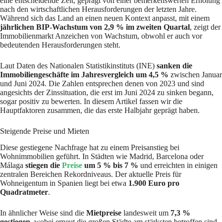
eine entscheidende Zeit, geprägt von einer bemerkenswerten Erholung
nach den wirtschaftlichen Herausforderungen der letzten Jahre.
Während sich das Land an einen neuen Kontext anpasst, mit einem
jährlichen BIP-Wachstum von 2,9 % im zweiten Quartal
, zeigt der
Immobilienmarkt Anzeichen von Wachstum, obwohl er auch vor
bedeutenden Herausforderungen steht.
Laut Daten des Nationalen Statistikinstituts (INE)
sanken die
Immobiliengeschäfte im Jahresvergleich um 4,5 %
zwischen Januar
und Juni 2024. Die Zahlen entsprechen denen von 2023 und sind
angesichts der Zinssituation, die erst im Juni 2024 zu sinken begann,
sogar positiv zu bewerten. In diesem Artikel fassen wir die
Hauptfaktoren zusammen, die das erste Halbjahr geprägt haben.
Steigende Preise und Mieten
Diese gestiegene Nachfrage hat zu einem Preisanstieg bei
Wohnimmobilien geführt. In Städten wie Madrid, Barcelona oder
Málaga
stiegen die
Preise
um 5 % bis 7 %
und erreichten in einigen
zentralen Bereichen Rekordniveaus. Der aktuelle Preis für
Wohneigentum in Spanien liegt bei etwa
1.900 Euro pro
Quadratmeter
.
In ähnlicher Weise sind die
Mietpreise
landesweit um
7,3 %
gestiegen
, wobei erneut die großen Städte am stärksten betroffen sind,