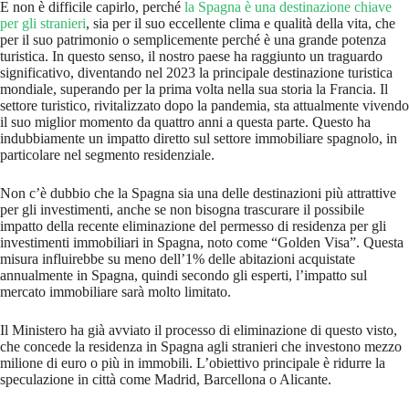
E non è difficile capirlo, perché
la Spagna è una destinazione chiave
per gli stranieri
, sia per il suo eccellente clima e qualità della vita, che
per il suo patrimonio o semplicemente perché è una grande potenza
turistica. In questo senso, il nostro paese ha raggiunto un traguardo
significativo, diventando nel 2023 la principale destinazione turistica
mondiale, superando per la prima volta nella sua storia la Francia. Il
settore turistico, rivitalizzato dopo la pandemia, sta attualmente vivendo
il suo miglior momento da quattro anni a questa parte. Questo ha
indubbiamente un impatto diretto sul settore immobiliare spagnolo, in
particolare nel segmento residenziale.
Non c’è dubbio che la Spagna sia una delle destinazioni più attrattive
per gli investimenti, anche se non bisogna trascurare il possibile
impatto della recente eliminazione del permesso di residenza per gli
investimenti immobiliari in Spagna, noto come “Golden Visa”. Questa
misura influirebbe su meno dell’1% delle abitazioni acquistate
annualmente in Spagna, quindi secondo gli esperti, l’impatto sul
mercato immobiliare sarà molto limitato.
Il Ministero ha già avviato il processo di eliminazione di questo visto,
che concede la residenza in Spagna agli stranieri che investono mezzo
milione di euro o più in immobili. L’obiettivo principale è ridurre la
speculazione in città come Madrid, Barcellona o Alicante.