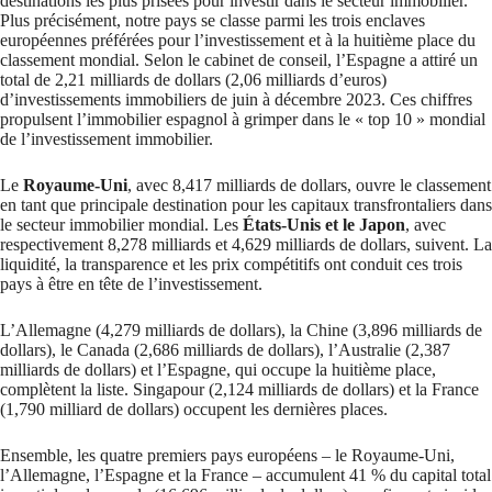
destinations les plus prisées pour investir dans le secteur immobilier.
Plus précisément, notre pays se classe parmi les trois enclaves
européennes préférées pour l’investissement et à la huitième place du
classement mondial. Selon le cabinet de conseil, l’Espagne a attiré un
total de 2,21 milliards de dollars (2,06 milliards d’euros)
d’investissements immobiliers de juin à décembre 2023. Ces chiffres
propulsent l’immobilier espagnol à grimper dans le « top 10 » mondial
de l’investissement immobilier.
Le
Royaume-Uni
, avec 8,417 milliards de dollars, ouvre le classement
en tant que principale destination pour les capitaux transfrontaliers dans
le secteur immobilier mondial. Les
États-Unis et le Japon
, avec
respectivement 8,278 milliards et 4,629 milliards de dollars, suivent. La
liquidité, la transparence et les prix compétitifs ont conduit ces trois
pays à être en tête de l’investissement.
L’Allemagne (4,279 milliards de dollars), la Chine (3,896 milliards de
dollars), le Canada (2,686 milliards de dollars), l’Australie (2,387
milliards de dollars) et l’Espagne, qui occupe la huitième place,
complètent la liste. Singapour (2,124 milliards de dollars) et la France
(1,790 milliard de dollars) occupent les dernières places.
Ensemble, les quatre premiers pays européens – le Royaume-Uni,
l’Allemagne, l’Espagne et la France – accumulent 41 % du capital total