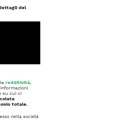
dettagli del
 la
redditività
,
 informazioni
 su cui ci
lcolata
onio totale.
resso nella società