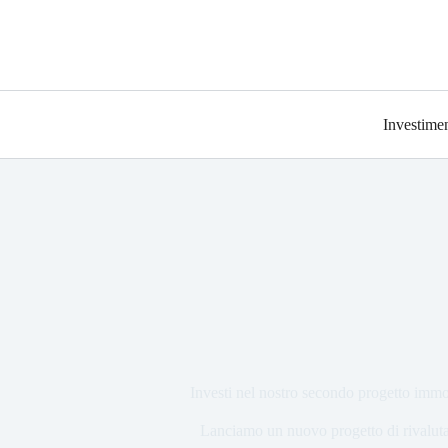
Investimen
Investi nel nostro secondo progetto immo
Lanciamo un nuovo progetto di rivalut