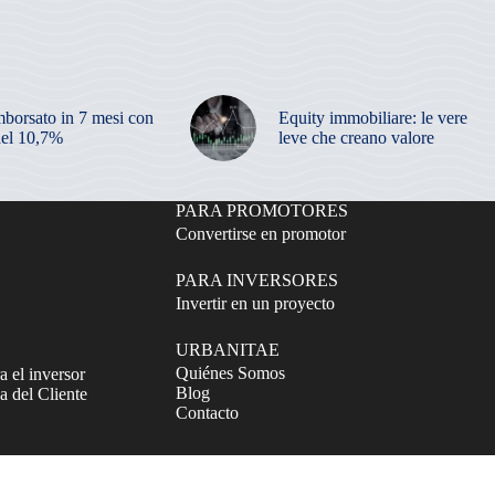
mborsato in 7 mesi con
Equity immobiliare: le vere
el 10,7%
leve che creano valore
PARA PROMOTORES
Convertirse en promotor
PARA INVERSORES
Invertir en un proyecto
URBANITAE
Quiénes Somos
a el inversor
Blog
 del Cliente
Contacto