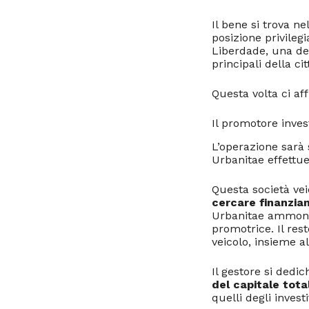
Il bene si trova ne
posizione privileg
Liberdade, una de
principali della cit
Questa volta ci af
Il promotore invest
L’operazione sarà 
Urbanitae effettue
Questa società vei
cercare finanziam
Urbanitae ammonta
promotrice. Il res
veicolo, insieme 
Il gestore si dedi
del capitale tota
quelli degli investi