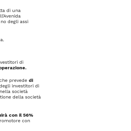
atta di una
ll’Avenida
no degli assi
a.
vestitori di
’operazione.
, che prevede
di
degli investitori di
ella società
tione della società
irà con il 56%
 promotore con