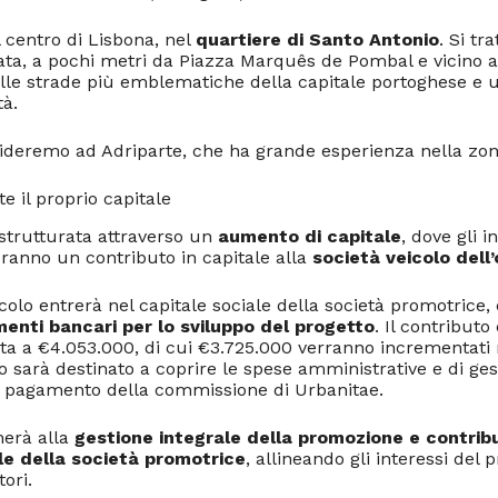
l centro di Lisbona, nel
quartiere di Santo Antonio
. Si tr
iata, a pochi metri da Piazza Marquês de Pombal e vicino a
lle strade più emblematiche della capitale portoghese e u
tà.
fideremo ad Adriparte, che ha grande esperienza nella zon
e il proprio capitale
strutturata attraverso un
aumento di capitale
, dove gli in
ranno un contributo in capitale alla
società veicolo dell
colo entrerà nel capitale sociale della società promotrice
enti bancari per lo sviluppo del progetto
. Il contributo 
 a €4.053.000, di cui €3.725.000 verranno incrementati n
to sarà destinato a coprire le spese amministrative e di ges
al pagamento della commissione di Urbanitae.
cherà alla
gestione integrale della promozione e contribu
le della società promotrice
, allineando gli interessi del
tori.