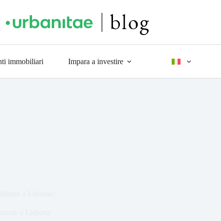
ti immobiliari
Impara a investire
biliare a Lisbona!
azione a Lisbona