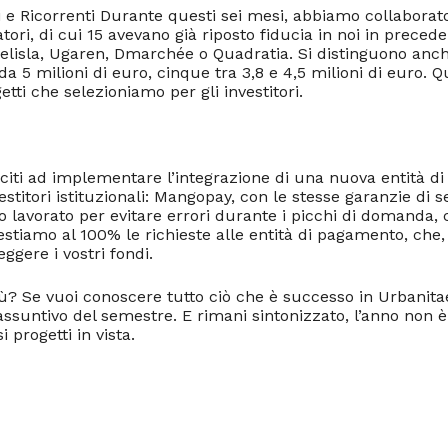
 e Ricorrenti Durante questi sei mesi, abbiamo collaborat
atori, di cui 15 avevano già riposto fiducia in noi in preced
elisla, Ugaren, Dmarchée o Quadratia. Si distinguono anch
 da 5 milioni di euro, cinque tra 3,8 e 4,5 milioni di euro.
getti che selezioniamo per gli investitori.
sciti ad implementare l’integrazione di una nuova entità 
vestitori istituzionali: Mangopay, con le stesse garanzie di
 lavorato per evitare errori durante i picchi di domanda,
gestiamo al 100% le richieste alle entità di pagamento, ch
ggere i vostri fondi.
ù? Se vuoi conoscere tutto ciò che è successo in Urbanita
iassuntivo del semestre. E rimani sintonizzato, l’anno non è
 progetti in vista.