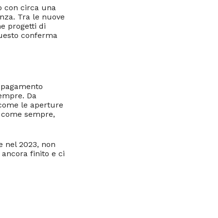
o con circa una
enza. Tra le nuove
e progetti di
 Questo conferma
di pagamento
 sempre. Da
 come le aperture
e, come sempre,
e nel 2023, non
 ancora finito e ci