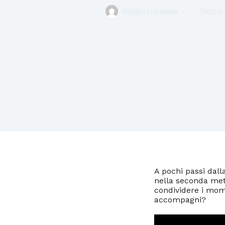
Equipo Urbanitae
Notizie
A pochi passi dall
nella seconda met
condividere i mome
accompagni?