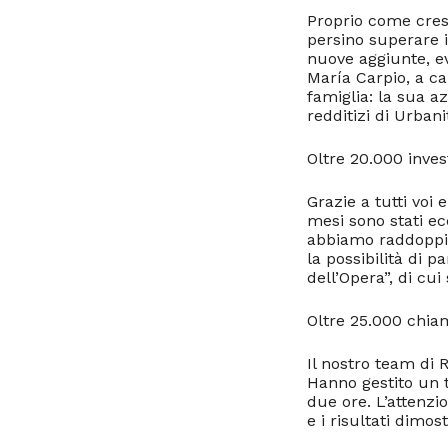
Proprio come cres
persino superare 
nuove aggiunte, e
María Carpio, a ca
famiglia: la sua a
redditizi di Urbani
Oltre 20.000 inves
Grazie a tutti voi 
mesi sono stati ec
abbiamo raddoppia
la possibilità di 
dell’Opera”, di cui
Oltre 25.000 chia
Il nostro team di R
Hanno gestito un 
due ore. L’attenzi
e i risultati dimos