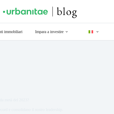
ti immobiliari
Impara a investire
nda metà del 2023?
ecord e consolidano il nostro leadership.