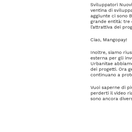
Sviluppatori Nuovi
ventina di svilupp
aggiunte ci sono B
grande entità: tre
l’attrattiva dei pro
Ciao, Mangopay!
Inoltre, siamo riu
esterna per gli in
Urbanitae abbiamo
dei progetti. Ora 
continuano a prote
Vuoi saperne di pi
perderti il video r
sono ancora diversi