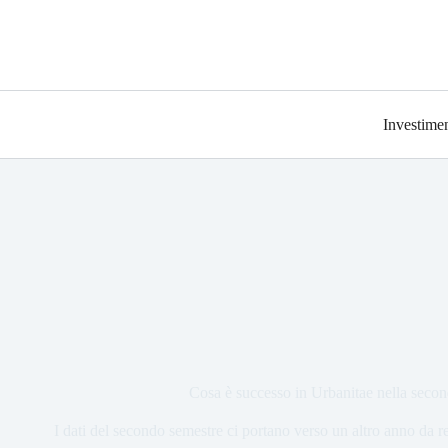
Investimen
Cosa è successo in Urbanitae nella seco
I dati del secondo semestre ci portano verso un altro anno da r