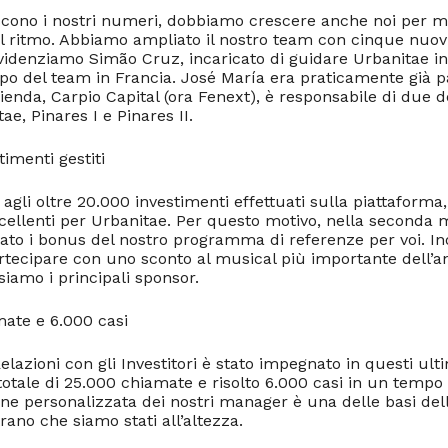
cono i nostri numeri, dobbiamo crescere anche noi per 
il ritmo. Abbiamo ampliato il nostro team con cinque nuov
videnziamo Simão Cruz, incaricato di guidare Urbanitae in 
po del team in Francia. José María era praticamente già p
zienda, Carpio Capital (ora Fenext), è responsabile di due d
tae, Pinares I e Pinares II.
timenti gestiti
e agli oltre 20.000 investimenti effettuati sulla piattaforma,
cellenti per Urbanitae. Per questo motivo, nella seconda m
to i bonus del nostro programma di referenze per voi. Inol
partecipare con uno sconto al musical più importante dell’a
 siamo i principali sponsor.
mate e 6.000 casi
elazioni con gli Investitori è stato impegnato in questi ulti
totale di 25.000 chiamate e risolto 6.000 casi in un temp
one personalizzata dei nostri manager è una delle basi dell
trano che siamo stati all’altezza.