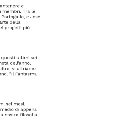
mantenere e
i membri. Tra le
Portogallo, e José
arte della
ei progetti più
 questi ultimi sei
età dell’anno,
tre, vi offriamo
nno, “Il Fantasma
mi sei mesi.
o medio di appena
a nostra filosofia