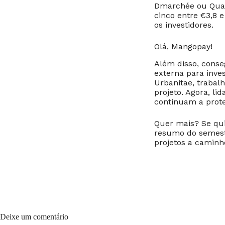
Dmarchée ou Quadr
cinco entre €3,8 e
os investidores.
Olá, Mangopay!
Além disso, cons
externa para inve
Urbanitae, trabal
projeto. Agora, l
continuam a prote
Quer mais? Se qui
resumo do semestr
projetos a caminh
Deixe um comentário