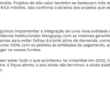
atia. Projetos de alto valor também se destacam: três d
 €4,5 milhões. Isso confirma o atrativo dos projetos que 
eguimos implementar a integração de uma nova entidade
stidores institucionais: Mangopay, com as mesmas garant
hamos para evitar falhas durante picos de demanda, como
idamos 100% com os pedidos às entidades de pagamento, 
ger os vossos fundos.
ser saber tudo o que aconteceu na Urbanitae em 2023, n
e. E fique atento, o ano ainda não terminou e ainda exis
o.