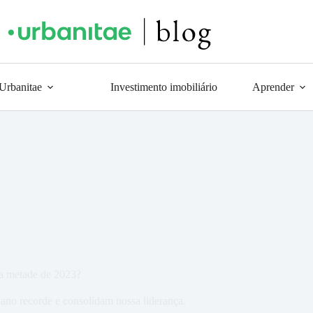
 Urbanitae
Investimento imobiliário
Aprender
a metade de 2023?
no recorde e consolidam nossa liderança.