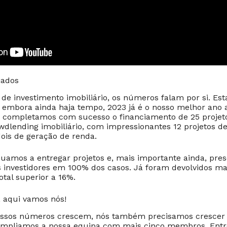
iados
e investimento imobiliário, os números falam por si. Es
 embora ainda haja tempo, 2023 já é o nosso melhor ano a
, completamos com sucesso o financiamento de 25 projet
wdlending imobiliário, com impressionantes 12 projetos de 
dois de geração de renda.
nuamos a entregar projetos e, mais importante ainda, pre
 investidores em 100% dos casos. Já foram devolvidos ma
tal superior a 16%.
, aqui vamos nós!
ssos números crescem, nós também precisamos crescer 
 Ampliamos a nossa equipa com mais cinco membros. Entr