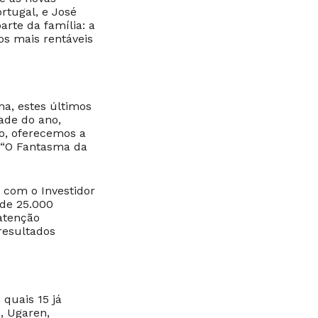
rtugal, e José
arte da família: a
os mais rentáveis
ma, estes últimos
ade do ano,
o, oferecemos a
, “O Fantasma da
 com o Investidor
 de 25.000
atenção
 resultados
quais 15 já
, Ugaren,