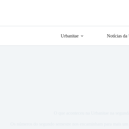
Urbanitae
Notícias da
O que aconteceu na Urbanitae na segund
Os números do segundo semestre nos encaminham para mais um a