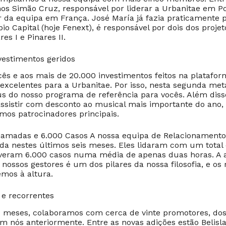
os Simão Cruz, responsável por liderar a Urbanitae em Po
r da equipa em França. José María já fazia praticamente p
o Capital (hoje Fenext), é responsável por dois dos projet
es I e Pinares II.
vestimentos geridos
cês e aos mais de 20.000 investimentos feitos na platafor
excelentes para a Urbanitae. Por isso, nesta segunda met
 do nosso programa de referência para vocês. Além diss
ssistir com desconto ao musical mais importante do ano
omos patrocinadores principais.
hamadas e 6.000 Casos A nossa equipa de Relacionamento
a nestes últimos seis meses. Eles lidaram com um total
veram 6.000 casos numa média de apenas duas horas. A 
nossos gestores é um dos pilares da nossa filosofia, e os
mos à altura.
e recorrentes
s meses, colaboramos com cerca de vinte promotores, dos 
m nós anteriormente. Entre as novas adições estão Belisla