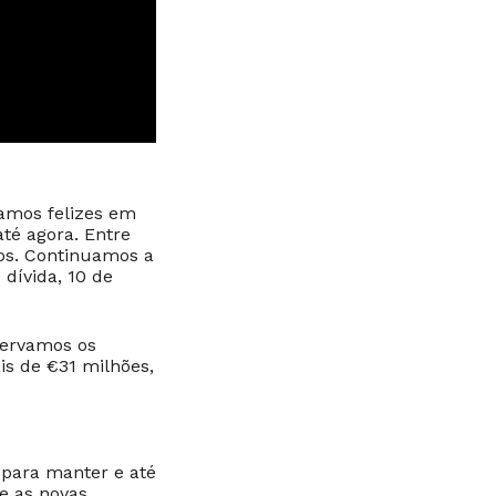
tamos felizes em
té agora. Entre
os. Continuamos a
dívida, 10 de
servamos os
is de €31 milhões,
para manter e até
e as novas