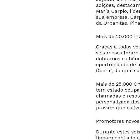
adições, destacam
María Carpio, líde
sua empresa, Carpi
da Urbanitae, Pinar
Mais de 20.000 in
Graças a todos vo
seis meses foram 
dobramos os bônus
oportunidade de a
Ópera”, do qual s
Mais de 25.000 C
tem estado ocupad
chamadas e resol
personalizada dos 
provam que estive
Promotores novos 
Durante estes sei
tinham confiado e