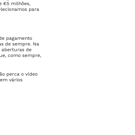
e €5 milhões,
selecionamos para
 de pagamento
ias de sempre. Na
 aberturas de
que, como sempre,
ão perca o vídeo
tem vários