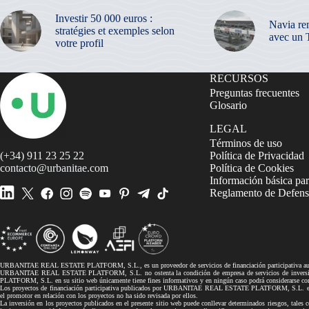
Investir 50 000 euros :
Navia re
stratégies et exemples selon
avec un 
votre profil
RECURSOS
Preguntas frecuentes
Glosario
LEGAL
Términos de uso
(+34) 911 23 25 22
Política de Privacidad
contacto@urbanitae.com
Política de Cookies
Información básica par
Reglamento de Defensa
URBANITAE REAL ESTATE PLATFORM, S.L., es un proveedor de servicios de financiación participativa autor
URBANITAE REAL ESTATE PLATFORM, S.L. no ostenta la condición de empresa de servicios de inversión, 
PLATFORM, S.L. en su sitio web únicamente tiene fines informativos y en ningún caso podrá considerarse co
Los proyectos de financiación participativa publicados por URBANITAE REAL ESTATE PLATFORM, S.L. en su si
el promotor en relación con los proyectos no ha sido revisada por ellos.
La inversión en los proyectos publicados en el presente sitio web puede conllevar determinados riesgos, tales co