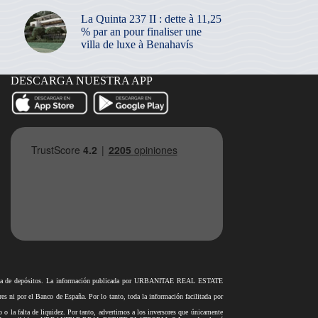
La Quinta 237 II : dette à 11,25
% par an pour finaliser une
villa de luxe à Benahavís
DESCARGA NUESTRA APP
antía de depósitos. La información publicada por URBANITAE REAL ESTATE
i por el Banco de España. Por lo tanto, toda la información facilitada por
o o la falta de liquidez. Por tanto, advertimos a los inversores que únicamente