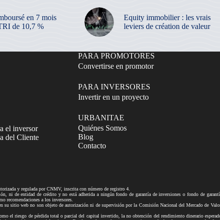
mboursé en 7 mois
Equity immobilier : les vrais
TRI de 10,7 %
leviers de création de valeur
PARA PROMOTORES
Convertirse en promotor
PARA INVERSORES
Invertir en un proyecto
URBANITAE
Quiénes Somos
a el inversor
Blog
 del Cliente
Contacto
izada y regulada por CNMV, inscrita con número de registro 4.
ni de entidad de crédito y no está adherida a ningún fondo de garantía de inversiones o fondo de gar
mo recomendaciones a los inversores.
tio web no son objeto de autorización ni de supervisión por la Comisión Nacional del Mercado de Valores n
mo el riesgo de pérdida total o parcial del capital invertido, la no obtención del rendimiento dinerario esperad