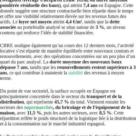
pondérée résiduelle des baux)
, qui atteint
7,4 ans
en Espagne. Cette
donnée suggère une structure contractuelle bien répartie dans le temps
et offre une visibilité relativement élevée sur les revenus futurs des
actifs. Le
loyer net moyen
atteint
4,4 €/m²
, tandis que la
dette
associée
au portefeuille analysé se situe autour de
3 %
, un niveau
contenu qui renforce l’idée de stabilité financière.
CBRE souligne également qu’au cours des 12 derniers mois, l’activité
locative s’est répartie de manière équilibrée entre nouveaux contrats et
renouvellements, avec des opérations concentrées sur un peu plus d’un
quart du parc analysé. La
durée moyenne des nouveaux baux
dépasse 7 ans
, tandis que les
renouvellements restent supérieurs à 3
ans
, ce qui contribue à maintenir la
stabilité
des revenus à moyen
terme.
Du point de vue sectoriel, la surface occupée en Espagne est
principalement concentrée dans le secteur du
transport et de la
distribution
, qui représente
45,7 %
du total. Viennent ensuite les
secteurs des
supermarchés
, du bricolage et de l’équipement de la
maison
, avec
11,5 %
, puis les autres secteurs, avec
8,5 %
. Cette
répartition reflète le poids structurel de la logistique liée à la distribution
et à la consommation sur le marché industriel espagnol.