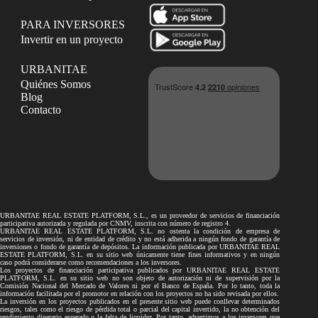
PARA INVERSORES
Invertir en un proyecto
URBANITAE
Quiénes Somos
Blog
Contacto
URBANITAE REAL ESTATE PLATFORM, S.L., es un proveedor de servicios de financiación
participativa autorizada y regulada por CNMV, inscrita con número de registro 4.
URBANITAE REAL ESTATE PLATFORM, S.L. no ostenta la condición de empresa de
servicios de inversión, ni de entidad de crédito y no está adherida a ningún fondo de garantía de
inversiones o fondo de garantía de depósitos. La información publicada por URBANITAE REAL
ESTATE PLATFORM, S.L. en su sitio web únicamente tiene fines informativos y en ningún
caso podrá considerarse como recomendaciones a los inversores.
Los proyectos de financiación participativa publicados por URBANITAE REAL ESTATE
PLATFORM, S.L. en su sitio web no son objeto de autorización ni de supervisión por la
Comisión Nacional del Mercado de Valores ni por el Banco de España. Por lo tanto, toda la
información facilitada por el promotor en relación con los proyectos no ha sido revisada por ellos.
La inversión en los proyectos publicados en el presente sitio web puede conllevar determinados
riesgos, tales como el riesgo de pérdida total o parcial del capital invertido, la no obtención del
rendimiento dinerario esperado o la falta de liquidez. Por tanto, advertimos a los inversores que