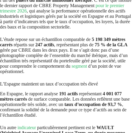
l’un des
piliers du marché immobilier ibérique
. C’est ce que montre
le dernier rapport de CBRE Property Management
pour le premier
trimestre 2026
, qui analyse la performance opérationnelle des actifs
industriels et logistiques gérés par la société en Espagne et au Portugal
à partir d’indicateurs tels que le taux d’occupation, les loyers, la durée
des baux et la composition sectorielle.
L’étude repose sur un échantillon comparable de
5 198 349 mètres
carrés
répartis sur
247 actifs
, représentant plus de
75 % de la GLA
gérée par CBRE dans les deux pays. Il ne s’agit donc pas d’une
photographie complète de l’ensemble du marché ibérique, mais d’un
échantillon très représentatif du portefeuille géré par la société, utile
pour comprendre le comportement du
segment
d’un point de vue
opérationnel.
L’Espagne maintient un taux d’occupation très élevé
En Espagne, le rapport analyse
191 actifs
représentant
4 001 077
mètres carrés
de surface comparable. Les données reflètent une base
opérationnelle très solide, avec un
taux d’occupation de 93,7 %
,
confirmant la solidité de la demande pour ce type d’actifs au sein de
l’échantillon étudié.
Un autre
indicateur
particulièrement pertinent est le
WAULT
(Weighted Average Unexpired Lease Term, ou durée moyenne