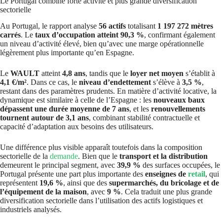
Le Portugal combine forte activité et plus grande diversification
sectorielle
Au Portugal, le rapport analyse
56 actifs
totalisant
1 197 272 mètres
carrés
. Le
taux d’occupation atteint 90,3 %
, confirmant également
un niveau d’activité élevé, bien qu’avec une marge opérationnelle
légèrement plus importante qu’en Espagne.
Le
WAULT
atteint
4,8 ans
, tandis que le
loyer net moyen
s’établit à
4,1 €/m²
. Dans ce cas, le
niveau d’endettement
s’élève à
3,5 %
,
restant dans des paramètres prudents. En matière d’activité locative, la
dynamique est similaire à celle de l’Espagne : les
nouveaux baux
dépassent une durée moyenne de 7 ans
, et les
renouvellements
tournent autour de 3,1 ans
, combinant stabilité contractuelle et
capacité d’adaptation aux besoins des utilisateurs.
Une différence plus visible apparaît toutefois dans la composition
sectorielle de la
demande
. Bien que le
transport et la distribution
demeurent le principal segment, avec
39,9 %
des surfaces occupées, le
Portugal présente une part plus importante des
enseignes de
retail
, qui
représentent
19,6 %
, ainsi que des
supermarchés, du bricolage et de
l’équipement de la maison
, avec
9 %
. Cela traduit une plus grande
diversification sectorielle dans l’utilisation des actifs logistiques et
industriels analysés.