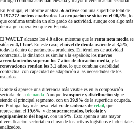
Portugal combina actividad elevada y mayor diversificación sectorial
En Portugal, el informe analiza
56 activos
con una superficie total de
1.197.272 metros cuadrados
. La
ocupación se sitúa en el 90,3%
, lo
que confirma también un alto grado de actividad, aunque con algo más
de margen operativo que en España.
El
WAULT
alcanza los
4,8 años
, mientras que la
renta neta media
se
sitúa en
4,1 €/m²
. En este caso, el
nivel de deuda
asciende al
3,5%
,
todavía dentro de parámetros prudentes. En términos de actividad
contractual, la dinámica es similar a la española: los
nuevos
arrendamientos superan los 7 años de duración media
, y las
renovaciones rondan los 3,1 años
, lo que combina estabilidad
contractual con capacidad de adaptación a las necesidades de los
usuarios.
Donde sí aparece una diferencia más visible es en la composición
sectorial de la
demanda
. Aunque
transporte y distribución
sigue
siendo el principal segmento, con un
39,9%
de la superficie ocupada,
en Portugal hay más peso relativo de
cadenas de
retail
, que
representan el
19,6%
, y de
supermercados, bricolaje y
equipamiento del hogar
, con un
9%
. Esto apunta a una mayor
diversificación sectorial en el uso de los activos logísticos e industriales
analizados.