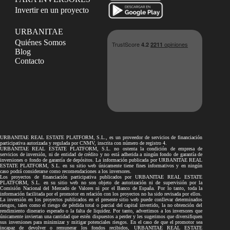
Invertir en un proyecto
URBANITAE
Quiénes Somos
Blog
Contacto
URBANITAE REAL ESTATE PLATFORM, S.L., es un proveedor de servicios de financiación
participativa autorizada y regulada por CNMV, inscrita con número de registro 4.
URBANITAE REAL ESTATE PLATFORM, S.L. no ostenta la condición de empresa de
servicios de inversión, ni de entidad de crédito y no está adherida a ningún fondo de garantía de
inversiones o fondo de garantía de depósitos. La información publicada por URBANITAE REAL
ESTATE PLATFORM, S.L. en su sitio web únicamente tiene fines informativos y en ningún
caso podrá considerarse como recomendaciones a los inversores.
Los proyectos de financiación participativa publicados por URBANITAE REAL ESTATE
PLATFORM, S.L. en su sitio web no son objeto de autorización ni de supervisión por la
Comisión Nacional del Mercado de Valores ni por el Banco de España. Por lo tanto, toda la
información facilitada por el promotor en relación con los proyectos no ha sido revisada por ellos.
La inversión en los proyectos publicados en el presente sitio web puede conllevar determinados
riesgos, tales como el riesgo de pérdida total o parcial del capital invertido, la no obtención del
rendimiento dinerario esperado o la falta de liquidez. Por tanto, advertimos a los inversores que
únicamente inviertan una cantidad que estén dispuestos a perder y les sugerimos que diversifiquen
sus inversiones para minimizar y mitigar potenciales riesgos. En el caso de que el promotor sea
incapaz de devolver o remunerar los fondos recibidos, URBANITAE REAL ESTATE