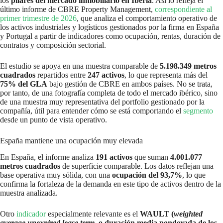
los
pilares del mercado inmobiliario en Iberia
. Así lo refleja el
último informe de CBRE Property Management,
correspondiente al
primer trimestre de 2026
, que analiza el comportamiento operativo de
los activos industriales y logísticos gestionados por la firma en España
y Portugal a partir de indicadores como ocupación, rentas, duración de
contratos y composición sectorial.
El estudio se apoya en una muestra comparable de
5.198.349 metros
cuadrados
repartidos entre
247 activos
, lo que representa más del
75% del GLA
bajo gestión de CBRE en ambos países. No se trata,
por tanto, de una fotografía completa de todo el mercado ibérico, sino
de una muestra muy representativa del portfolio gestionado por la
compañía, útil para entender cómo se está comportando el
segmento
desde un punto de vista operativo.
España mantiene una ocupación muy elevada
En España, el informe analiza
191 activos
que suman
4.001.077
metros cuadrados
de superficie comparable. Los datos reflejan una
base operativa muy sólida, con una
ocupación del 93,7%
, lo que
confirma la fortaleza de la demanda en este tipo de activos dentro de la
muestra analizada.
Otro
indicador
especialmente relevante es el
WAULT (
weighted
average unexpired lease term
, o duración media ponderada de los