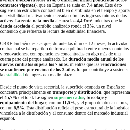
contratos vigentes)
, que en España se sitúa en
7,4 años
. Este dato
sugiere una estructura contractual bien distribuida en el tiempo y aporta
una visibilidad relativamente elevada sobre los ingresos futuros de los
activos. La
renta neta media
alcanza los
4,4 €/m²
, mientras que la
deuda asociada
al portfolio analizado ronda el
3%
, un nivel
contenido que refuerza la lectura de estabilidad financiera.
CBRE también destaca que, durante los últimos 12 meses, la actividad
contractual se ha repartido de forma equilibrada entre nuevos contratos
y renovaciones, con operaciones concentradas en algo más de una
cuarta parte del parque analizado. La
duración media anual de los
nuevos contratos supera los 7 años
, mientras que las
renovaciones
se mantienen por encima de los 3 años
, lo que contribuye a sostener
la
estabilidad
de ingresos a medio plazo.
Desde el punto de vista sectorial, la superficie ocupada en España se
concentra principalmente en
transporte y distribución
, que representa
el
45,7%
del total. Le siguen
supermercados
, bricolaje y
equipamiento del hogar
, con un
11,5%
, y el grupo de otros sectores,
con un
8,5%
. Esta distribución refleja el peso estructural de la logística
vinculada a la distribución y al consumo dentro del mercado industrial
español.