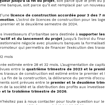
gueur jusqu’à la fin du projet
, soit parce que le prêt du
me banque, soit parce qu’il est remplacé par un nouveau
 d’une
licence de construction accordée pour 3 des 7 
omotion
. L’octroi de licences de construction pour les lo
e premier et le deuxième semestre de 2024.
es investisseurs d’Urbanitae sera destinée à
supporter les
l’actif et du lancement du projet
jusqu’à l’octroi du fin
gestionnaire négocie avec plusieurs banques la formalisat
romoteur qui permettra de financer l’exécution des trava
-32 mois
rée estimée entre 28 et 32 mois. L’augmentation de capital
évues entre le
quatrième trimestre de 2023
et le premi
es travaux de construction est estimé entre le premier et
 La fin de la construction, la délivrance du permis d’occu
ements sont prévues entre le
premier et le deuxième tri
on de la société et la distribution des profits aux investis
 et le troisième trimestre de 2026
.
’hésitez pas à nous contacter pour toute question sur le p