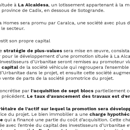
située à
La Alcaidesa
, un lotissement appartenant à la m
a province de Cadix, en dessous de Sotogrande.
sa Homes sera promu par Caralca, une société avec plus 
le secteur.
stit son propre capital
ne
stratégie de plus-values
sera mise en œuvre, consista
 pour le développement d’une promotion située à La Alcai
 investisseurs d’Urbanitae seront remises au promoteur v
 capital
de la société véhicule qui regroupera l’ensemble
d’Urbanitae dans le projet, et ensuite cette société augme
 vente de parts de la société promotrice du projet.
oncrétise par
l’acquisition de sept blocs
partiellement c
 précédent.
Le taux d’avancement des travaux est d’e
iétaire de l’actif sur lequel la promotion sera dévelo
rice du projet. Le bien immobilier a une
charge hypothéc
re
qui a financé une partie du coût d’acquisition. Cette c
e avec l’entrée du capital des investisseurs d’Urbanitae 