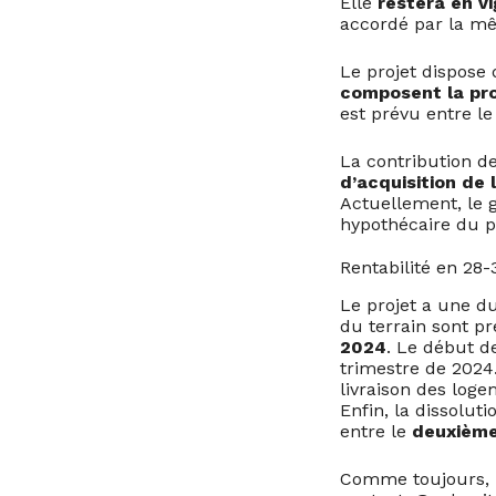
Elle
restera en vi
accordé par la mê
Le projet dispose
composent la pr
est prévu entre l
La contribution d
d’acquisition de 
Actuellement, le 
hypothécaire du p
Rentabilité en 28
Le projet a une du
du terrain sont pr
2024
. Le début d
trimestre de 2024.
livraison des log
Enfin, la dissoluti
entre le
deuxième
Comme toujours, n