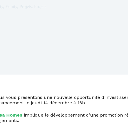
ty
,
Equity
,
Projets
,
Projets
us vous présentons une nouvelle opportunité d’investisse
inancement le jeudi 14 décembre à 16h.
esa Homes
implique le développement d’une promotion rés
gements.