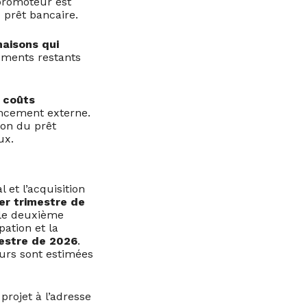
 promoteur est
 prêt bancaire.
maisons qui
gements restants
 coûts
ancement externe.
ion du prêt
ux.
 et l’acquisition
er trimestre de
 le deuxième
pation et la
mestre de 2026
.
seurs sont estimées
rojet à l’adresse