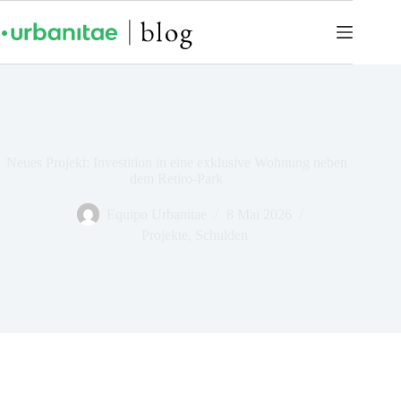
Neues Projekt: Investition in eine exklusive Wohnung neben
dem Retiro-Park
Equipo Urbanitae
8 Mai 2026
Projekte
,
Schulden