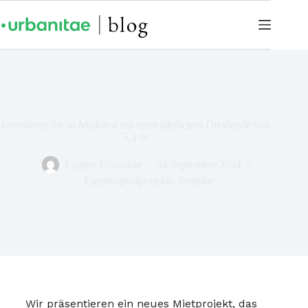
Investieren Sie in Mallorca mit einer jährlichen Dividende von
5,3 %
Equipo Urbanitae
24 September 2024
Eigenkapitalprojekte
,
Projekte
Wir präsentieren ein neues Mietprojekt, das