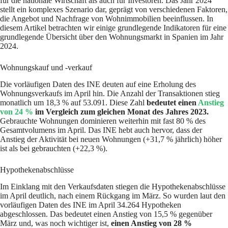
für die nationale Wirtschaft als auch für Investoren. Das Jahr 2024
stellt ein komplexes Szenario dar, geprägt von verschiedenen Faktoren,
die Angebot und Nachfrage von Wohnimmobilien beeinflussen. In
diesem Artikel betrachten wir einige grundlegende Indikatoren für eine
grundlegende Übersicht über den Wohnungsmarkt in Spanien im Jahr
2024.
Wohnungskauf und -verkauf
Die vorläufigen Daten des INE deuten auf eine Erholung des
Wohnungsverkaufs im April hin. Die Anzahl der Transaktionen stieg
monatlich um 18,3 % auf 53.091. Diese Zahl
bedeutet einen
Anstieg
von 24 %
im Vergleich zum gleichen Monat des Jahres 2023.
Gebrauchte Wohnungen dominieren weiterhin mit fast 80 % des
Gesamtvolumens im April. Das INE hebt auch hervor, dass der
Anstieg der Aktivität bei neuen Wohnungen (+31,7 % jährlich) höher
ist als bei gebrauchten (+22,3 %).
Hypothekenabschlüsse
Im Einklang mit den Verkaufsdaten stiegen die Hypothekenabschlüsse
im April deutlich, nach einem Rückgang im März. So wurden laut den
vorläufigen Daten des INE im April 34.264 Hypotheken
abgeschlossen. Das bedeutet einen Anstieg von 15,5 % gegenüber
März und, was noch wichtiger ist,
einen Anstieg von 28 %