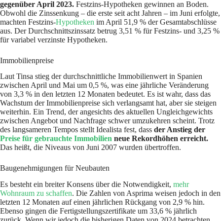
gegenüber April 2023.
Festzins-Hypotheken gewinnen an Boden.
Obwohl die Zinssenkung – die erste seit acht Jahren – im Juni erfolgte,
machten Festzins-
Hypotheken
im April 51,9 % der Gesamtabschlüsse
aus. Der Durchschnittszinssatz betrug 3,51 % für Festzins- und 3,25 %
für variabel verzinste Hypotheken.
Immobilienpreise
Laut Tinsa stieg der durchschnittliche Immobilienwert in Spanien
zwischen April und Mai um 0,5 %, was eine jährliche Veränderung
von 3,3 % in den letzten 12 Monaten bedeutet. Es ist wahr, dass das
Wachstum der Immobilienpreise sich verlangsamt hat, aber sie steigen
weiterhin. Ein Trend, der angesichts des aktuellen Ungleichgewichts
zwischen Angebot und Nachfrage schwer umzukehren scheint. Trotz
des langsameren Tempos stellt Idealista fest, dass
der Anstieg der
Preise für gebrauchte Immobilien
neue Rekordhöhen erreicht.
Das heißt, die Niveaus von Juni 2007 wurden übertroffen.
Baugenehmigungen für Neubauten
Es besteht ein breiter Konsens über die Notwendigkeit,
mehr
Wohnraum zu schaffen
. Die Zahlen von Asprima weisen jedoch in den
letzten 12 Monaten auf einen jährlichen Rückgang von 2,9 % hin.
Ebenso gingen die Fertigstellungszertifikate um 33,6 % jährlich
zurück. Wenn wir jedoch die bisherigen Daten von 2024 betrachten,